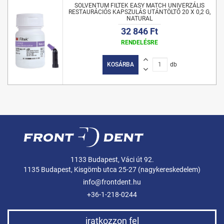
SOLVENTUM FILTEK EASY MATCH UNIVERZÁLIS
RESTAURÁCIÓS KAPSZULÁS UTÁNTÖLTŐ 20 X 0,2 G,
NATURAL
32 846 Ft
RENDELÉSRE
KOSÁRBA
db
1133 Budapest, Váci út 92.
1135 Budapest, Kisgömb utca 25-27 (nagykereskedelem)
info@frontdent.hu
+36-1-218-0244
iratkozzon fel