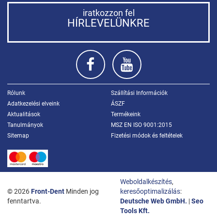
iratkozzon fel
HÍRLEVELÜNKRE
Rólunk
Szállítási Információk
Adatkezelési elveink
ÁSZF
Aktualitások
Termékeink
Tanulmányok
MSZ EN ISO 9001:2015
Sitemap
Fizetési módok és feltételek
Weboldalkészítés
,
© 2026
Front-Dent
Minden jog
keresőoptimalizálás
:
fenntartva.
Deutsche Web GmbH.
|
Seo
Tools Kft.