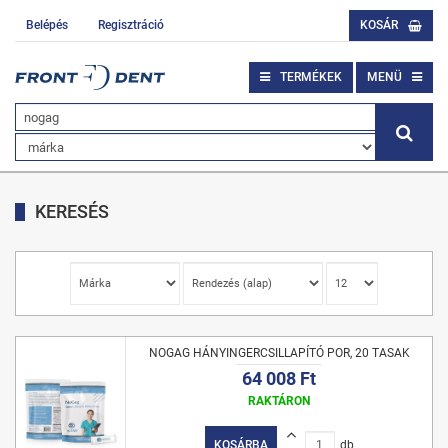
Belépés
Regisztráció
KOSÁR
TERMÉKEK
MENÜ
KERESÉS
NOGAG HÁNYINGERCSILLAPÍTÓ POR, 20 TASAK
64 008 Ft
RAKTÁRON
KOSÁRBA
db