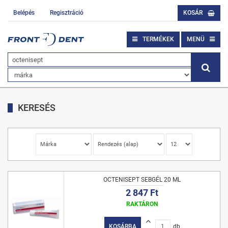
Belépés
Regisztráció
KOSÁR
TERMÉKEK
MENÜ
KERESÉS
OCTENISEPT SEBGÉL 20 ML
2 847 Ft
RAKTÁRON
KOSÁRBA
db