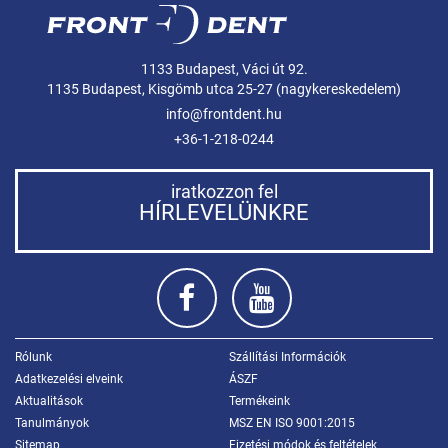
1133 Budapest, Váci út 92.
1135 Budapest, Kisgömb utca 25-27 (nagykereskedelem)
info@frontdent.hu
+36-1-218-0244
iratkozzon fel
HÍRLEVELÜNKRE
Rólunk
Szállítási Információk
Adatkezelési elveink
ÁSZF
Aktualitások
Termékeink
Tanulmányok
MSZ EN ISO 9001:2015
Sitemap
Fizetési módok és feltételek