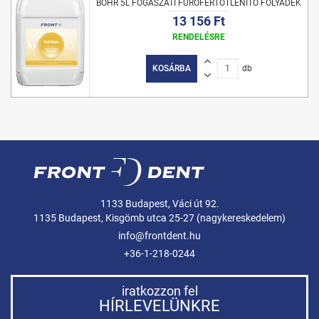
BOHR 5L FOGÁSZATI FÚRÓFERTŐTLENÍTŐ FOLYADÉK
13 156 Ft
RENDELÉSRE
KOSÁRBA
db
1133 Budapest, Váci út 92.
1135 Budapest, Kisgömb utca 25-27 (nagykereskedelem)
info@frontdent.hu
+36-1-218-0244
iratkozzon fel
HÍRLEVELÜNKRE