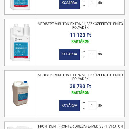
KOSÁRBA
db
MEDISEPT VIRUTON EXTRA 1L ESZKÖZFERTŐTLENÍTŐ
FOLYADÉK
11 123 Ft
RAKTÁRON
KOSÁRBA
db
MEDISEPT VIRUTON EXTRA 5L ESZKÖZFERTŐTLENÍTŐ
FOLYADÉK
38 790 Ft
RAKTÁRON
KOSÁRBA
db
FRONTDENT FRONTER DRILSAFE/MEDISEPT VIRUTON