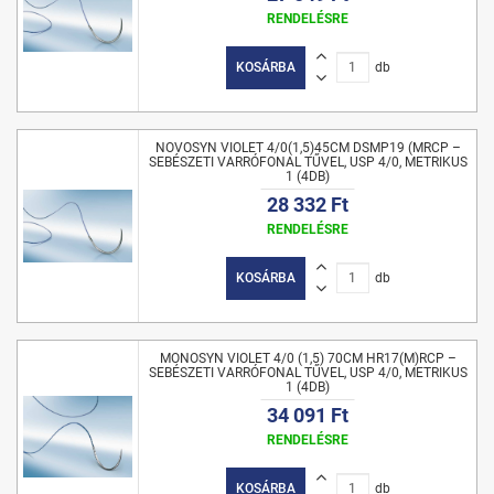
RENDELÉSRE
KOSÁRBA
db
NOVOSYN VIOLET 4/0(1,5)45CM DSMP19 (MRCP –
SEBÉSZETI VARRÓFONAL TŰVEL, USP 4/0, METRIKUS
1 (4DB)
28 332 Ft
RENDELÉSRE
KOSÁRBA
db
MONOSYN VIOLET 4/0 (1,5) 70CM HR17(M)RCP –
SEBÉSZETI VARRÓFONAL TŰVEL, USP 4/0, METRIKUS
1 (4DB)
34 091 Ft
RENDELÉSRE
KOSÁRBA
db