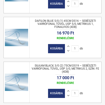
KOSÁRBA
db
DAFILON BLUE 5/0 (1) 45CM DS16 – SEBÉSZETI
VARRÓFONAL TŰVEL, USP 5/0, METRIKUS 1,
FONALHOS (4DB)
16 970 Ft
RENDELÉSRE
KOSÁRBA
db
SILKAM BLACK 3/0 (2) 75CM DS19 – SEBÉSZETI
VARRÓFONAL TŰVEL, USP 3/0, METRIKUS 2, SZÍN: FE
(4DB)
17 000 Ft
RENDELÉSRE
KOSÁRBA
db