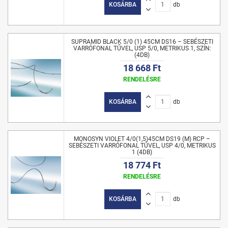
KOSÁRBA
db
SUPRAMID BLACK 5/0 (1) 45CM DS16 – SEBÉSZETI
VARRÓFONAL TŰVEL, USP 5/0, METRIKUS 1, SZÍN:
(4DB)
18 668 Ft
RENDELÉSRE
KOSÁRBA
db
MONOSYN VIOLET 4/0(1,5)45CM DS19 (M) RCP –
SEBÉSZETI VARRÓFONAL TŰVEL, USP 4/0, METRIKUS
1 (4DB)
18 774 Ft
RENDELÉSRE
KOSÁRBA
db