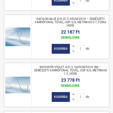
KOSÁRBA
db
DAFILON BLUE 6/0 (0.7) 45CM DS16 – SEBÉSZETI
VARRÓFONAL TŰVEL, USP 6/0, METRIKUS 0.7, FONA
(4DB)
22 187 Ft
RENDELÉSRE
KOSÁRBA
db
NOVOSYN VIOLET 4/0 (1.5)45CM DS16 (M) –
SEBÉSZETI VARRÓFONAL TŰVEL, USP 4/0, METRIKUS
1.5, (4DB)
23 778 Ft
RENDELÉSRE
KOSÁRBA
db