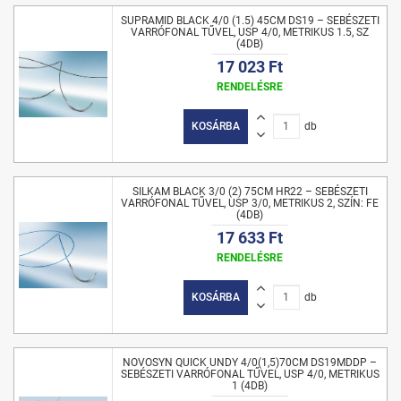
SUPRAMID BLACK 4/0 (1.5) 45CM DS19 – SEBÉSZETI
VARRÓFONAL TŰVEL, USP 4/0, METRIKUS 1.5, SZ
(4DB)
17 023 Ft
RENDELÉSRE
KOSÁRBA
db
SILKAM BLACK 3/0 (2) 75CM HR22 – SEBÉSZETI
VARRÓFONAL TŰVEL, USP 3/0, METRIKUS 2, SZÍN: FE
(4DB)
17 633 Ft
RENDELÉSRE
KOSÁRBA
db
NOVOSYN QUICK UNDY 4/0(1,5)70CM DS19MDDP –
SEBÉSZETI VARRÓFONAL TŰVEL, USP 4/0, METRIKUS
1 (4DB)