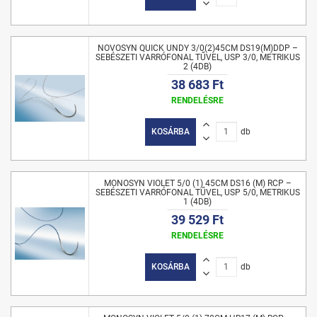
NOVOSYN QUICK UNDY 3/0(2)45CM DS19(M)DDP –
SEBÉSZETI VARRÓFONAL TŰVEL, USP 3/0, METRIKUS
2 (4DB)
38 683 Ft
RENDELÉSRE
KOSÁRBA
db
MONOSYN VIOLET 5/0 (1) 45CM DS16 (M) RCP –
SEBÉSZETI VARRÓFONAL TŰVEL, USP 5/0, METRIKUS
1 (4DB)
39 529 Ft
RENDELÉSRE
KOSÁRBA
db