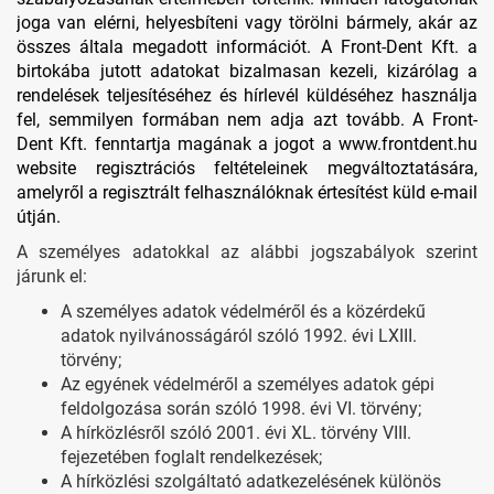
joga van elérni, helyesbíteni vagy törölni bármely, akár az
összes általa megadott információt. A Front-Dent Kft. a
birtokába jutott adatokat bizalmasan kezeli, kizárólag a
rendelések teljesítéséhez és hírlevél küldéséhez használja
fel, semmilyen formában nem adja azt tovább. A Front-
Dent Kft. fenntartja magának a jogot a www.frontdent.hu
website regisztrációs feltételeinek megváltoztatására,
amelyről a regisztrált felhasználóknak értesítést küld e-mail
útján.
A személyes adatokkal az alábbi jogszabályok szerint
járunk el:
A személyes adatok védelméről és a közérdekű
adatok nyilvánosságáról szóló 1992. évi LXIII.
törvény;
Az egyének védelméről a személyes adatok gépi
feldolgozása során szóló 1998. évi VI. törvény;
A hírközlésről szóló 2001. évi XL. törvény VIII.
fejezetében foglalt rendelkezések;
A hírközlési szolgáltató adatkezelésének különös