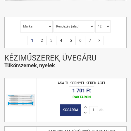
1
2
3
4
5
6
7
KÉZIMŰSZEREK, ÜVEGÁRU
Tükörszemek, nyelek
ASA TÜKÖRNYÉL KEREK ACÉL
1 701 Ft
RAKTÁRON
KOSÁRBA
db