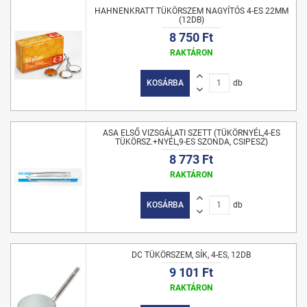
HAHNENKRATT TÜKÖRSZEM NAGYÍTÓS 4-ES 22MM
(12DB)
8 750 Ft
RAKTÁRON
KOSÁRBA
db
ASA ELSŐ VIZSGÁLATI SZETT (TÜKÖRNYÉL,4-ES
TÜKÖRSZ.+NYÉL,9-ES SZONDA, CSIPESZ)
8 773 Ft
RAKTÁRON
KOSÁRBA
db
DC TÜKÖRSZEM, SÍK, 4-ES, 12DB
9 101 Ft
RAKTÁRON