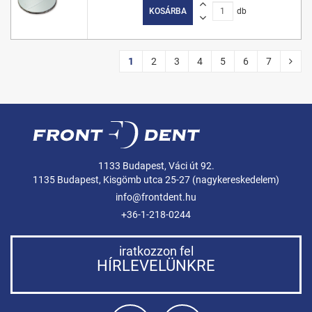
KOSÁRBA
db
1
2
3
4
5
6
7
1133 Budapest, Váci út 92.
1135 Budapest, Kisgömb utca 25-27 (nagykereskedelem)
info@frontdent.hu
+36-1-218-0244
iratkozzon fel
HÍRLEVELÜNKRE