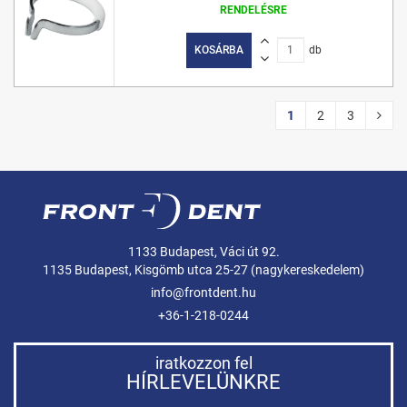
RENDELÉSRE
KOSÁRBA
db
1
2
3
1133 Budapest, Váci út 92.
1135 Budapest, Kisgömb utca 25-27 (nagykereskedelem)
info@frontdent.hu
+36-1-218-0244
iratkozzon fel
HÍRLEVELÜNKRE