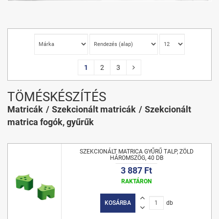
1
2
3
TÖMÉSKÉSZÍTÉS
Matricák
Szekcionált matricák
Szekcionált
matrica fogók, gyűrűk
SZEKCIONÁLT MATRICA GYŰRŰ TALP, ZÖLD
HÁROMSZÖG, 40 DB
3 887 Ft
RAKTÁRON
KOSÁRBA
db