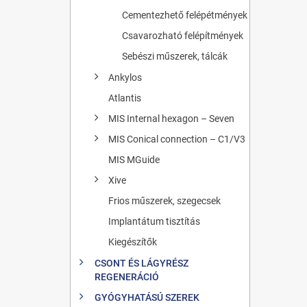
Cementezhető felépétmények
Csavarozható felépítmények
Sebészi műszerek, tálcák
Ankylos
Atlantis
MIS Internal hexagon – Seven
MIS Conical connection – C1/V3
MIS MGuide
Xive
Frios műszerek, szegecsek
Implantátum tisztítás
Kiegészítők
CSONT ÉS LÁGYRÉSZ
REGENERÁCIÓ
GYÓGYHATÁSÚ SZEREK