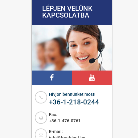
LÉPJEN VELÜNK
KAPCSOLATBA
Hívjon bennünket most!
+36-1-218-0244
Fax:
+36-1-476-0761
E-mail:
info@frontdent.hu