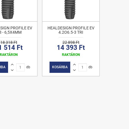
SIGN PROFILE EV
HEALDESIGN PROFILE EV
8 - 6,5X4MM
4.2O6.5-3 TRI
18 318 Ft
22 898 Ft
1 514 Ft
14 393 Ft
RAKTÁRON
RAKTÁRON
RBA
db
KOSÁRBA
db