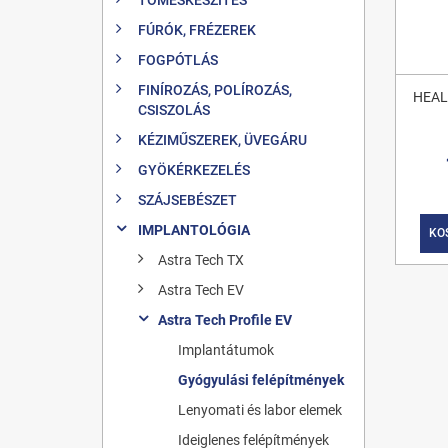
FÚRÓK, FRÉZEREK
FOGPÓTLÁS
FINÍROZÁS, POLÍROZÁS,
HEAL
CSISZOLÁS
KÉZIMŰSZEREK, ÜVEGÁRU
GYÖKÉRKEZELÉS
SZÁJSEBÉSZET
IMPLANTOLÓGIA
KO
Astra Tech TX
Astra Tech EV
Astra Tech Profile EV
Implantátumok
Gyógyulási felépítmények
Lenyomati és labor elemek
Ideiglenes felépítmények