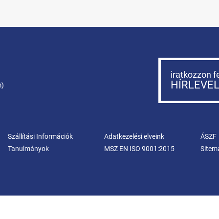
iratkozzon f
HÍRLEVE
m)
Szállítási Információk
Adatkezelési elveink
ÁSZF
Tanulmányok
MSZ EN ISO 9001:2015
Sitem