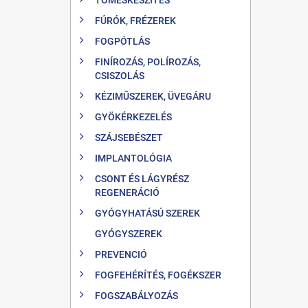
FÚRÓK, FRÉZEREK
FOGPÓTLÁS
FINÍROZÁS, POLÍROZÁS,
CSISZOLÁS
KÉZIMŰSZEREK, ÜVEGÁRU
GYÖKÉRKEZELÉS
SZÁJSEBÉSZET
IMPLANTOLÓGIA
CSONT ÉS LÁGYRÉSZ
REGENERÁCIÓ
GYÓGYHATÁSÚ SZEREK
GYÓGYSZEREK
PREVENCIÓ
FOGFEHÉRÍTÉS, FOGÉKSZER
FOGSZABÁLYOZÁS