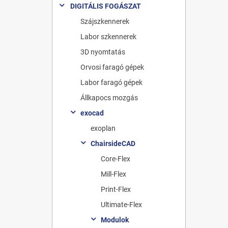
DIGITÁLIS FOGÁSZAT
Szájszkennerek
Labor szkennerek
3D nyomtatás
Orvosi faragó gépek
Labor faragó gépek
Állkapocs mozgás
exocad
exoplan
ChairsideCAD
Core-Flex
Mill-Flex
Print-Flex
Ultimate-Flex
Modulok