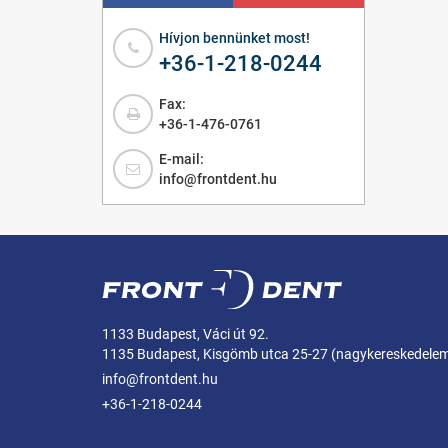
Hívjon bennünket most!
+36-1-218-0244
Fax:
+36-1-476-0761
E-mail:
info@frontdent.hu
1133 Budapest, Váci út 92.
1135 Budapest, Kisgömb utca 25-27 (nagykereskedele
info@frontdent.hu
+36-1-218-0244