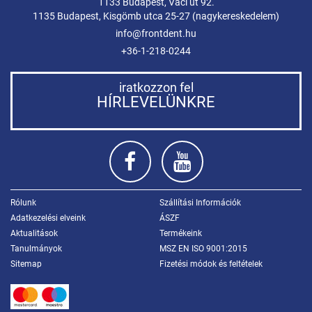
1133 Budapest, Váci út 92.
1135 Budapest, Kisgömb utca 25-27 (nagykereskedelem)
info@frontdent.hu
+36-1-218-0244
iratkozzon fel
HÍRLEVELÜNKRE
Rólunk
Szállítási Információk
Adatkezelési elveink
ÁSZF
Aktualitások
Termékeink
Tanulmányok
MSZ EN ISO 9001:2015
Sitemap
Fizetési módok és feltételek