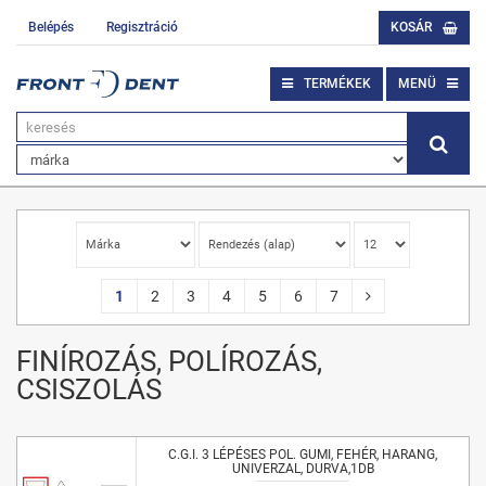
Belépés
Regisztráció
KOSÁR
TERMÉKEK
MENÜ
1
2
3
4
5
6
7
FINÍROZÁS, POLÍROZÁS,
CSISZOLÁS
C.G.I. 3 LÉPÉSES POL. GUMI, FEHÉR, HARANG,
UNIVERZAL, DURVA,1DB