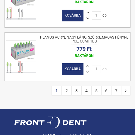
RAKTÁRON
KOSÁRBA
db
PLANUS ACRYL NAGY LÁNG, SZÜRKE,MAGAS FÉNYRE
POL. GUMI, 1DB
779 Ft
RAKTÁRON
KOSÁRBA
db
1
2
3
4
5
6
7