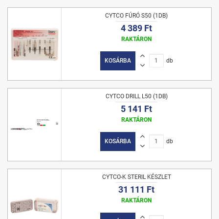
CYTCO FÚRÓ S50 (1DB)
4 389 Ft
RAKTÁRON
KOSÁRBA
db
CYTCO DRILL L50 (1DB)
5 141 Ft
RAKTÁRON
KOSÁRBA
db
CYTCO-K STERIL KÉSZLET
31 111 Ft
RAKTÁRON