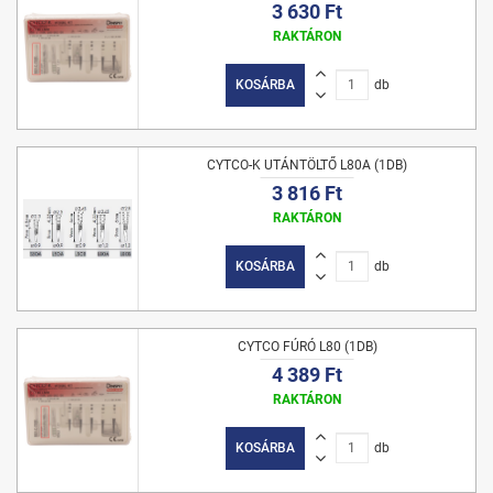
3 630 Ft
RAKTÁRON
KOSÁRBA
db
CYTCO-K UTÁNTÖLTŐ L80A (1DB)
3 816 Ft
RAKTÁRON
KOSÁRBA
db
CYTCO FÚRÓ L80 (1DB)
4 389 Ft
RAKTÁRON
KOSÁRBA
db