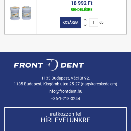
18 992 Ft
RENDELÉSRE
KOSÁRBA
db
1133 Budapest, Váci út 92.
1135 Budapest, Kisgömb utca 25-27 (nagykereskedelem)
info@frontdent.hu
+36-1-218-0244
iratkozzon fel
HÍRLEVELÜNKRE