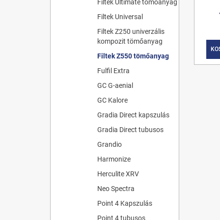
Filtek Ultimate tömőanyag
Filtek Universal
Filtek Z250 univerzális
kompozit tömőanyag
KO
Filtek Z550 tömőanyag
Fulfil Extra
GC G-aenial
GC Kalore
Gradia Direct kapszulás
Gradia Direct tubusos
Grandio
Harmonize
Herculite XRV
Neo Spectra
Point 4 Kapszulás
Point 4 tubusos