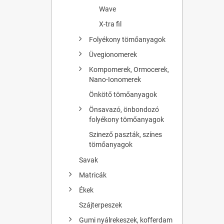
Wave
X-tra fil
Folyékony tömőanyagok
Üvegionomerek
Kompomerek, Ormocerek,
Nano-Ionomerek
Önkötő tömőanyagok
Önsavazó, önbondozó
folyékony tömőanyagok
Szinező paszták, színes
tömőanyagok
Savak
Matricák
Ékek
Szájterpeszek
Gumi nyálrekeszek, kofferdam