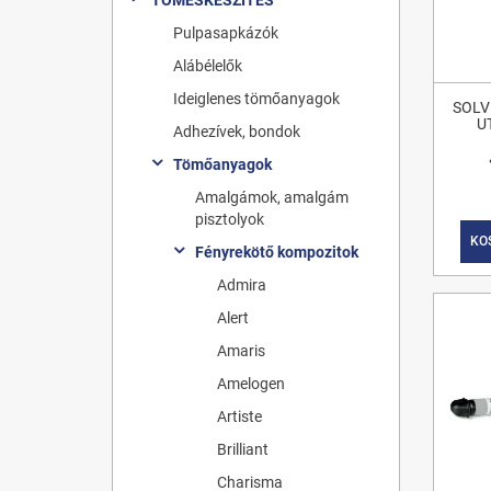
Pulpasapkázók
Alábélelők
Ideiglenes tömőanyagok
SOLV
U
Adhezívek, bondok
Tömőanyagok
Amalgámok, amalgám
pisztolyok
KO
Fényrekötő kompozitok
Admira
Alert
Amaris
Amelogen
Artiste
Brilliant
Charisma