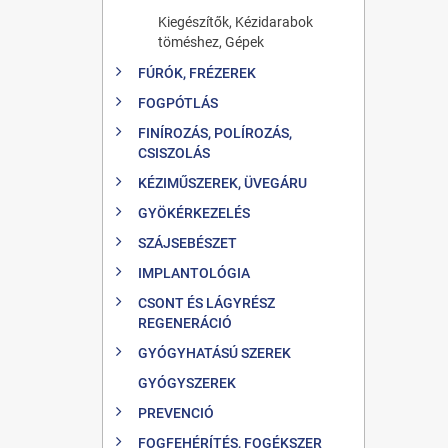
Kiegészítők, Kézidarabok
töméshez, Gépek
FÚRÓK, FRÉZEREK
FOGPÓTLÁS
FINÍROZÁS, POLÍROZÁS,
CSISZOLÁS
KÉZIMŰSZEREK, ÜVEGÁRU
GYÖKÉRKEZELÉS
SZÁJSEBÉSZET
IMPLANTOLÓGIA
CSONT ÉS LÁGYRÉSZ
REGENERÁCIÓ
GYÓGYHATÁSÚ SZEREK
GYÓGYSZEREK
PREVENCIÓ
FOGFEHÉRÍTÉS, FOGÉKSZER