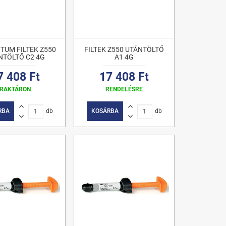
TUM FILTEK Z550
FILTEK Z550 UTÁNTÖLTŐ
NTÖLTŐ C2 4G
A1 4G
7 408 Ft
17 408 Ft
RAKTÁRON
RENDELÉSRE
RBA
db
KOSÁRBA
db