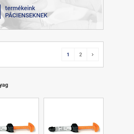
termékeink
PÁCIENSEKNEK
1
2
yag