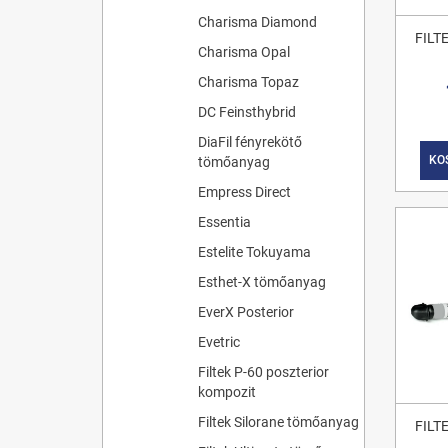
Charisma Diamond
FILT
Charisma Opal
Charisma Topaz
DC Feinsthybrid
DiaFil fényrekötő
KO
tömőanyag
Empress Direct
Essentia
Estelite Tokuyama
Esthet-X tömőanyag
EverX Posterior
Evetric
Filtek P-60 poszterior
kompozit
Filtek Silorane tömőanyag
FILT