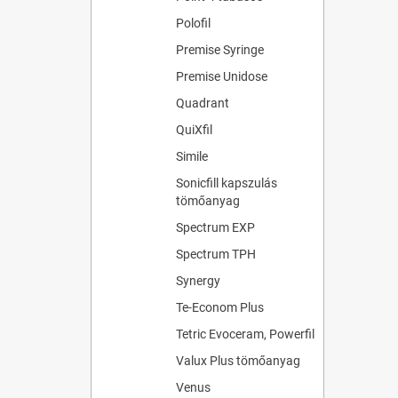
Polofil
Premise Syringe
Premise Unidose
Quadrant
QuiXfil
Simile
Sonicfill kapszulás
tömőanyag
Spectrum EXP
Spectrum TPH
Synergy
Te-Econom Plus
Tetric Evoceram, Powerfil
Valux Plus tömőanyag
Venus