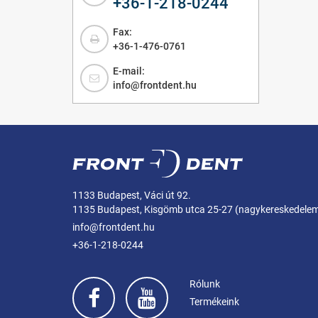
+36-1-218-0244
Fax:
+36-1-476-0761
E-mail:
info@frontdent.hu
1133 Budapest, Váci út 92.
1135 Budapest, Kisgömb utca 25-27 (nagykereskedele
info@frontdent.hu
+36-1-218-0244
Rólunk
Termékeink