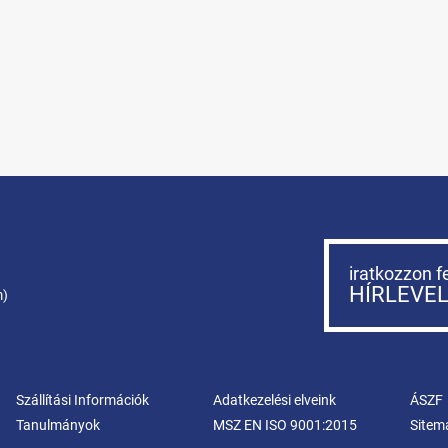
iratkozzon f
HÍRLEVE
m)
Szállítási Információk
Adatkezelési elveink
ÁSZF
Tanulmányok
MSZ EN ISO 9001:2015
Sitem