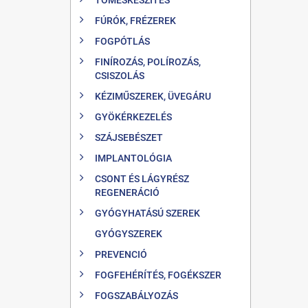
FÚRÓK, FRÉZEREK
FOGPÓTLÁS
FINÍROZÁS, POLÍROZÁS,
CSISZOLÁS
KÉZIMŰSZEREK, ÜVEGÁRU
GYÖKÉRKEZELÉS
SZÁJSEBÉSZET
IMPLANTOLÓGIA
CSONT ÉS LÁGYRÉSZ
REGENERÁCIÓ
GYÓGYHATÁSÚ SZEREK
GYÓGYSZEREK
PREVENCIÓ
FOGFEHÉRÍTÉS, FOGÉKSZER
FOGSZABÁLYOZÁS