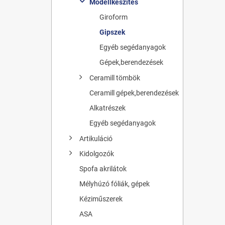
Modellkészítés
Giroform
Gipszek
Egyéb segédanyagok
Gépek,berendezések
Ceramill tömbök
Ceramill gépek,berendezések
Alkatrészek
Egyéb segédanyagok
Artikuláció
Kidolgozók
Spofa akrilátok
Mélyhúzó fóliák, gépek
Kéziműszerek
ASA