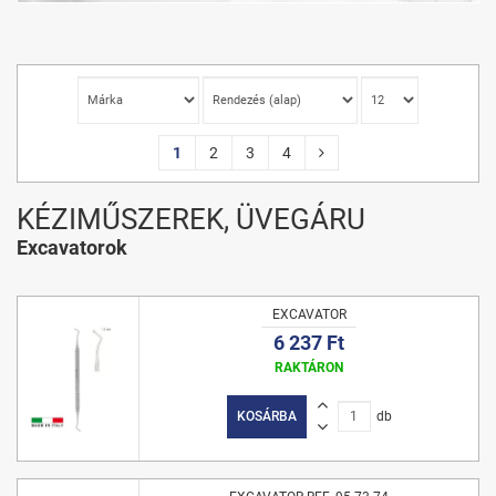
1
2
3
4
KÉZIMŰSZEREK, ÜVEGÁRU
Excavatorok
EXCAVATOR
6 237 Ft
RAKTÁRON
KOSÁRBA
db