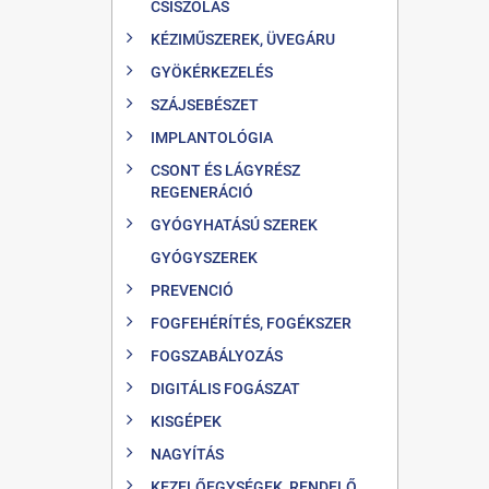
CSISZOLÁS
KÉZIMŰSZEREK, ÜVEGÁRU
GYÖKÉRKEZELÉS
SZÁJSEBÉSZET
IMPLANTOLÓGIA
CSONT ÉS LÁGYRÉSZ
REGENERÁCIÓ
GYÓGYHATÁSÚ SZEREK
GYÓGYSZEREK
PREVENCIÓ
FOGFEHÉRÍTÉS, FOGÉKSZER
FOGSZABÁLYOZÁS
DIGITÁLIS FOGÁSZAT
KISGÉPEK
NAGYÍTÁS
KEZELŐEGYSÉGEK, RENDELŐ