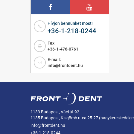
Hívjon bennünket most!
+36-1-218-0244
Fax:
+36-1-476-0761
E-mail:
info@frontdent.hu
1133 Budapest, Váci út 92.
1135 Budapest, Kisgömb utca 25-27 (nagykereskedele
info@frontdent.hu
+36-1-218-0244