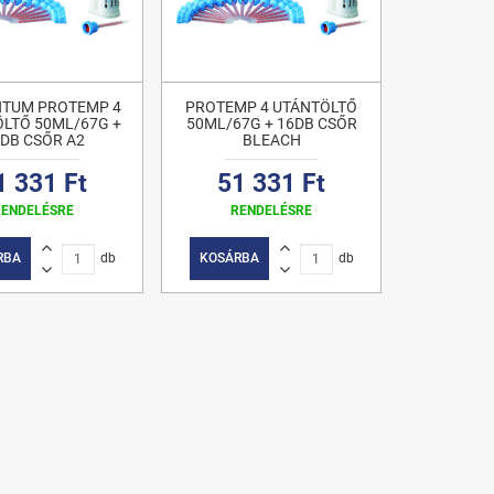
NTUM PROTEMP 4
PROTEMP 4 UTÁNTÖLTŐ
LTŐ 50ML/67G +
50ML/67G + 16DB CSŐR
DB CSŐR A2
BLEACH
1 331 Ft
51 331 Ft
RENDELÉSRE
RENDELÉSRE
RBA
db
KOSÁRBA
db