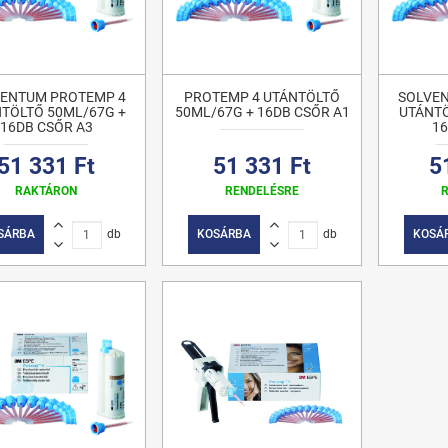
VENTUM PROTEMP 4
PROTEMP 4 UTÁNTÖLTŐ
SOLVE
TÖLTŐ 50ML/67G +
50ML/67G + 16DB CSŐR A1
UTÁNTÖ
16DB CSŐR A3
16
51 331 Ft
51 331 Ft
5
RAKTÁRON
RENDELÉSRE
SÁRBA
db
KOSÁRBA
db
KOSÁ