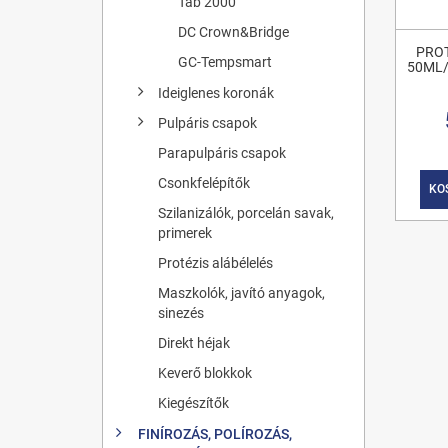
Tab 2000
DC Crown&Bridge
PRO
GC-Tempsmart
50ML/
Ideiglenes koronák
Pulpáris csapok
Parapulpáris csapok
Csonkfelépítők
KO
Szilanizálók, porcelán savak,
primerek
Protézis alábélelés
Maszkolók, javító anyagok,
sinezés
Direkt héjak
Keverő blokkok
Kiegészítők
FINÍROZÁS, POLÍROZÁS,