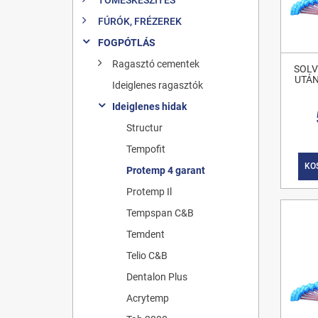
FÚRÓK, FRÉZEREK
FOGPÓTLÁS
Ragasztó cementek
SOL
UTÁN
Ideiglenes ragasztók
Ideiglenes hidak
Structur
Tempofit
KO
Protemp 4 garant
Protemp Il
Tempspan C&B
Temdent
Telio C&B
Dentalon Plus
Acrytemp