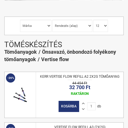
TÖMÉSKÉSZÍTÉS
Tömőanyagok
Önsavazó, önbondozó folyékony
tömőanyagok
Vertise flow
KERR VERTISE FLOW REFILL A2 2X2G TÖMŐANYAG
-26%
44 454 Ft
32 700 Ft
RAKTÁRON
KOSÁRBA
db
VERTISE FLOW REFILL A3 (2X2G)