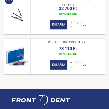
-26%
44 454 Ft
32 700 Ft
RENDELÉSRE
KOSÁRBA
db
VERTISE FLOW ASSORTED KIT
73 110 Ft
RENDELÉSRE
KOSÁRBA
db