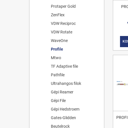
Protaper Gold
PRO
ZenFlex
VDW Reciproc
VDW Rotate
WaveOne
KO
Profile
Mtwo
TF Adaptive file
Pathfile
Ultrahangos filok
Gépi Reamer
Gépi File
Gépi Hedstroem
PROFI
Gates-Glidden
Beutelrock