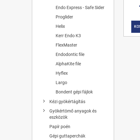
Endo Express - Safe Sider
Proglider
Helix
KO
Kerr Endo K3
FlexMaster
Endodontic file
AlphaKite file
Hyflex
Largo
Bondent gépi fájlok
Kézi gyökértágítás
Gyökértömő anyagok és
eszközök
Papír poén
Gépi guttaperchák