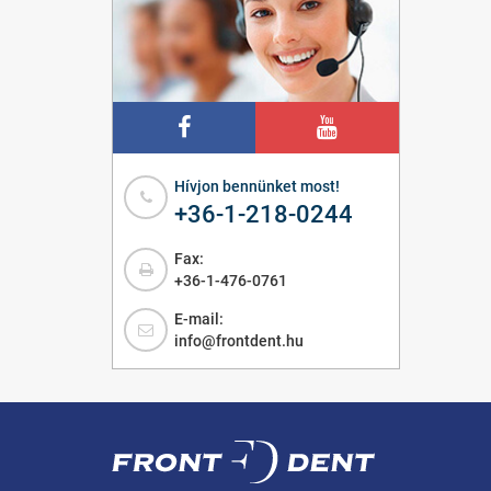
Hívjon bennünket most!
+36-1-218-0244
Fax:
+36-1-476-0761
E-mail:
info@frontdent.hu