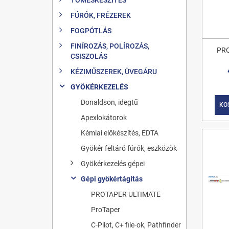
FÚRÓK, FRÉZEREK
FOGPÓTLÁS
FINÍROZÁS, POLÍROZÁS,
PRO
CSISZOLÁS
KÉZIMŰSZEREK, ÜVEGÁRU
GYÖKÉRKEZELÉS
Donaldson, idegtű
KO
Apexlokátorok
Kémiai előkészítés, EDTA
Gyökér feltáró fúrók, eszközök
Gyökérkezelés gépei
Gépi gyökértágítás
PROTAPER ULTIMATE
ProTaper
C-Pilot, C+ file-ok, Pathfinder