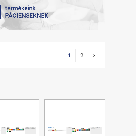
termékeink
PÁCIENSEKNEK
1
2