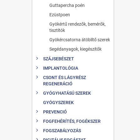
Guttapercha poén
Ezüstpoen
Gyökértű rendezők, bemérők,
tisztítók
Gyökércsatorna átöblítő szerek
Segédanyagok, kiegészítők
SZÁJSEBÉSZET
IMPLANTOLÓGIA
CSONT ÉS LÁGYRÉSZ
REGENERÁCIÓ
GYÓGYHATÁSÚ SZEREK
GYÓGYSZEREK
PREVENCIÓ
FOGFEHÉRÍTÉS, FOGÉKSZER
FOGSZABÁLYOZÁS
DIGITÁLIS FOGÁSZAT