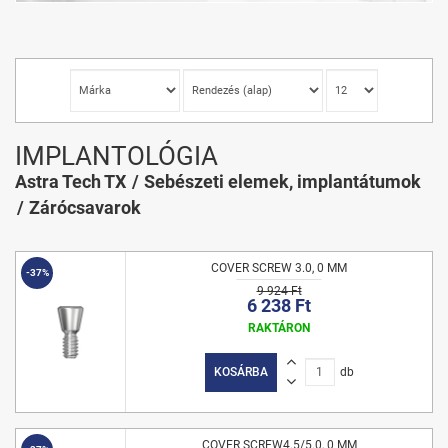
IMPLANTOLÓGIA
Astra Tech TX
Sebészeti elemek, implantátumok
Zárócsavarok
COVER SCREW 3.0, 0 MM
-37%
9 924 Ft
6 238 Ft
RAKTÁRON
KOSÁRBA
db
COVER SCREW4.5/5.0, 0 MM