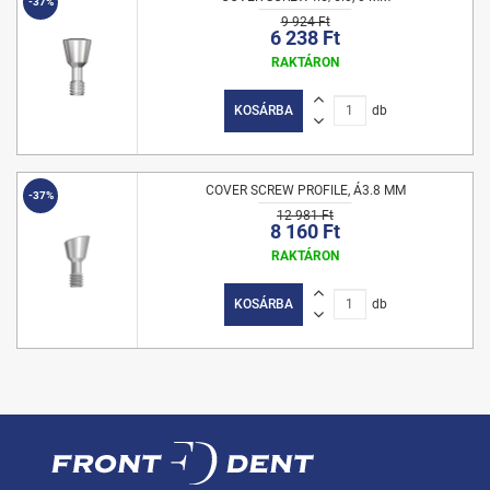
-37%
9 924 Ft
6 238 Ft
RAKTÁRON
KOSÁRBA
db
COVER SCREW PROFILE, Á3.8 MM
-37%
12 981 Ft
8 160 Ft
RAKTÁRON
KOSÁRBA
db