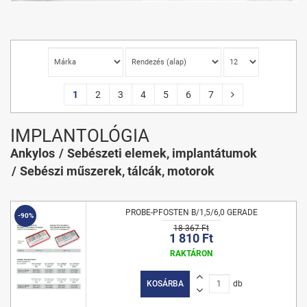
1
2
3
4
5
6
7
IMPLANTOLÓGIA
Ankylos
Sebészeti elemek, implantátumok
Sebészi műszerek, tálcák, motorok
PROBE-PFOSTEN B/1,5/6,0 GERADE
-90%
18 367 Ft
1 810 Ft
RAKTÁRON
KOSÁRBA
db