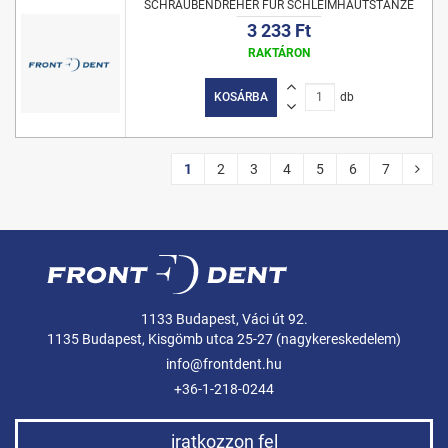
SCHRAUBENDREHER FÜR SCHLEIMHAUTSTANZE
3 233 Ft
RAKTÁRON
KOSÁRBA
db
1
2
3
4
5
6
7
1133 Budapest, Váci út 92.
1135 Budapest, Kisgömb utca 25-27 (nagykereskedelem)
info@frontdent.hu
+36-1-218-0244
iratkozzon fel