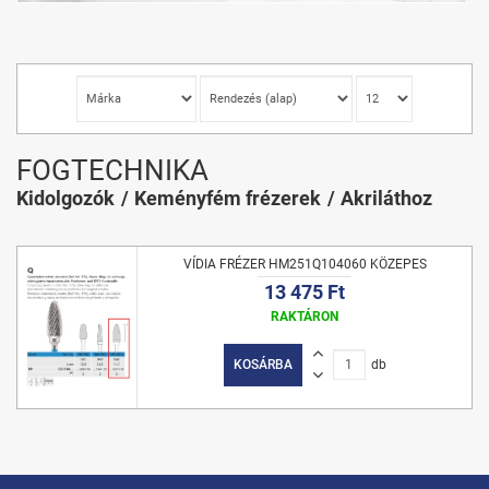
FOGTECHNIKA
Kidolgozók
Keményfém frézerek
Akriláthoz
VÍDIA FRÉZER HM251Q104060 KÖZEPES
13 475 Ft
RAKTÁRON
KOSÁRBA
db