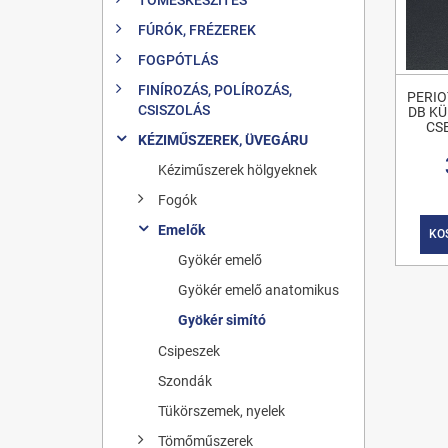
FÚRÓK, FRÉZEREK
FOGPÓTLÁS
FINÍROZÁS, POLÍROZÁS,
PERIO
CSISZOLÁS
DB K
CS
KÉZIMŰSZEREK, ÜVEGÁRU
Kéziműszerek hölgyeknek
Fogók
Emelők
KO
Gyökér emelő
Gyökér emelő anatomikus
Gyökér simító
Csipeszek
Szondák
Tükörszemek, nyelek
Tömőműszerek