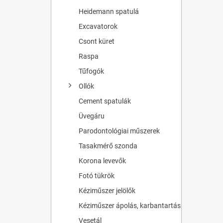
Heidemann spatulá
Excavatorok
Csont küret
Raspa
Tűfogók
Ollók
Cement spatulák
Üvegáru
Parodontológiai műszerek
Tasakmérő szonda
Korona levevők
Fotó tükrök
Kéziműszer jelölők
Kéziműszer ápolás, karbantartás
Vesetál