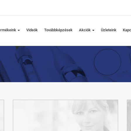
ermékeink
Videók
Továbbképzések
Akciók
Üzleteink
Kapc