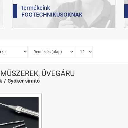
termékeink
FOGTECHNIKUSOKNAK
IMŰSZEREK, ÜVEGÁRU
k
Gyökér simító