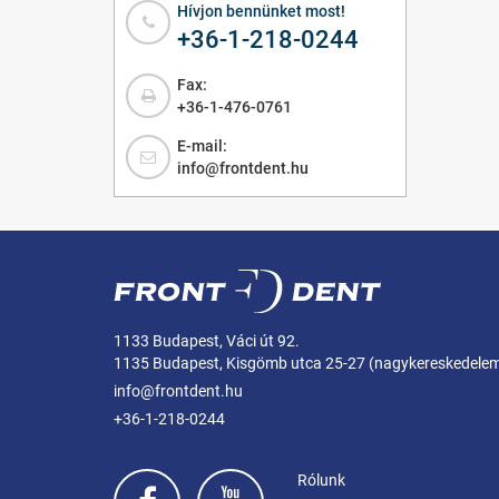
Hívjon bennünket most!
+36-1-218-0244
Fax:
+36-1-476-0761
E-mail:
info@frontdent.hu
1133 Budapest, Váci út 92.
1135 Budapest, Kisgömb utca 25-27 (nagykereskedele
info@frontdent.hu
+36-1-218-0244
Rólunk