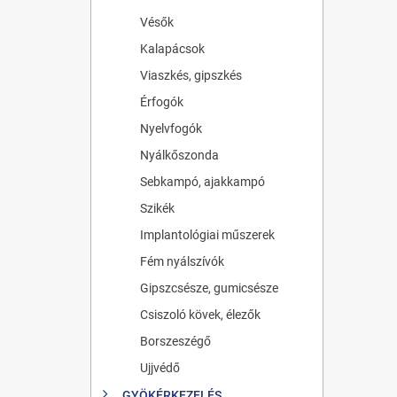
Vésők
Kalapácsok
Viaszkés, gipszkés
Érfogók
Nyelvfogók
Nyálkőszonda
Sebkampó, ajakkampó
Szikék
Implantológiai műszerek
Fém nyálszívók
Gipszcsésze, gumicsésze
Csiszoló kövek, élezők
Borszeszégő
Ujjvédő
GYÖKÉRKEZELÉS