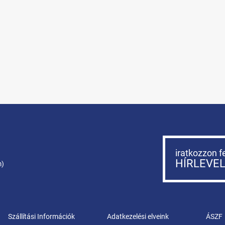
iratkozzon f
HÍRLEVE
m)
Szállítási Információk
Adatkezelési elveink
ÁSZF