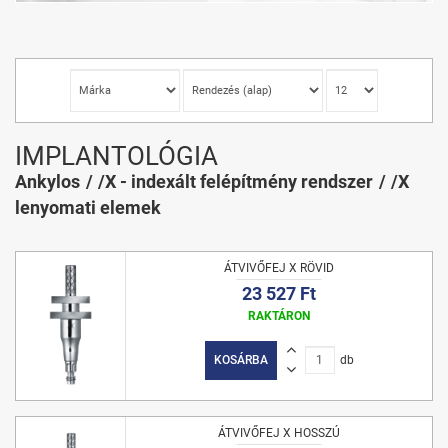
IMPLANTOLÓGIA
Ankylos
/X - indexált felépítmény rendszer
/X
lenyomati elemek
ÁTVIVŐFEJ X RÖVID
23 527 Ft
RAKTÁRON
KOSÁRBA
db
ÁTVIVŐFEJ X HOSSZÚ