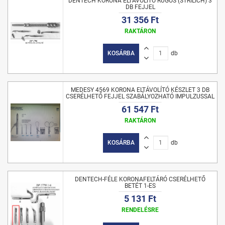
DENTECH KORONA ELTÁVOLÍTÓ RUGÓS (STRILICH) 3
DB FEJJEL
31 356 Ft
RAKTÁRON
KOSÁRBA
db
MEDESY 4569 KORONA ELTÁVOLÍTÓ KÉSZLET 3 DB
CSERÉLHETŐ FEJJEL SZABÁLYOZHATÓ IMPULZUSSAL
61 547 Ft
RAKTÁRON
KOSÁRBA
db
DENTECH-FÉLE KORONAFELTÁRÓ CSERÉLHETŐ
BETÉT 1-ES
5 131 Ft
RENDELÉSRE