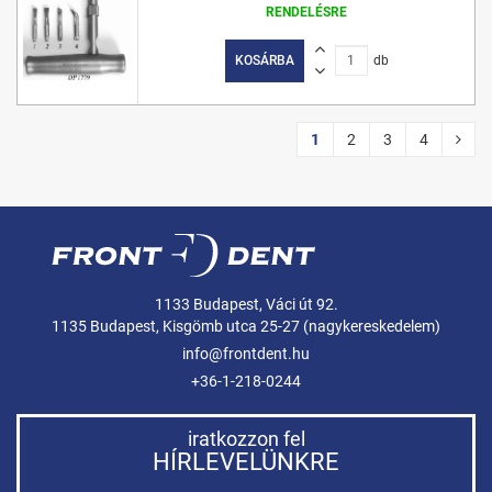
RENDELÉSRE
KOSÁRBA
db
1
2
3
4
1133 Budapest, Váci út 92.
1135 Budapest, Kisgömb utca 25-27 (nagykereskedelem)
info@frontdent.hu
+36-1-218-0244
iratkozzon fel
HÍRLEVELÜNKRE