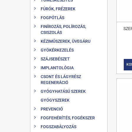
FÚRÓK, FRÉZEREK
FOGPÓTLÁS
FINÍROZÁS, POLÍROZÁS,
SZE
CSISZOLÁS
KÉZIMŰSZEREK, ÜVEGÁRU
GYÖKÉRKEZELÉS
SZÁJSEBÉSZET
KO
IMPLANTOLÓGIA
CSONT ÉS LÁGYRÉSZ
REGENERÁCIÓ
GYÓGYHATÁSÚ SZEREK
GYÓGYSZEREK
PREVENCIÓ
FOGFEHÉRÍTÉS, FOGÉKSZER
FOGSZABÁLYOZÁS