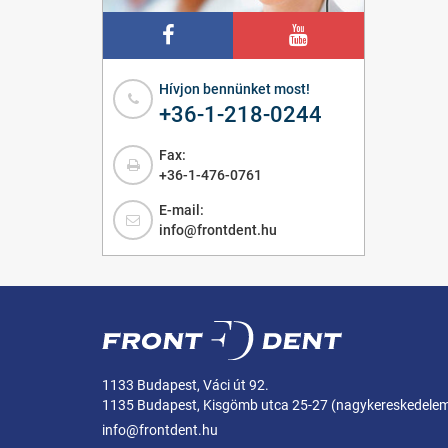
Hívjon bennünket most!
+36-1-218-0244
Fax:
+36-1-476-0761
E-mail:
info@frontdent.hu
1133 Budapest, Váci út 92.
1135 Budapest, Kisgömb utca 25-27 (nagykereskedele
info@frontdent.hu