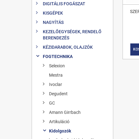
DIGITÁLIS FOGÁSZAT
SZE
KISGÉPEK
NAGYÍTÁS
KEZELŐEGYSÉGEK, RENDELŐ
BERENDEZÉS
KÉZIDARABOK, OLAJZÓK
KO
FOGTECHNIKA
Selexion
Mestra
Ivoclar
Degudent
GC
Amann Girrbach
Artikuláció
Kidolgozók