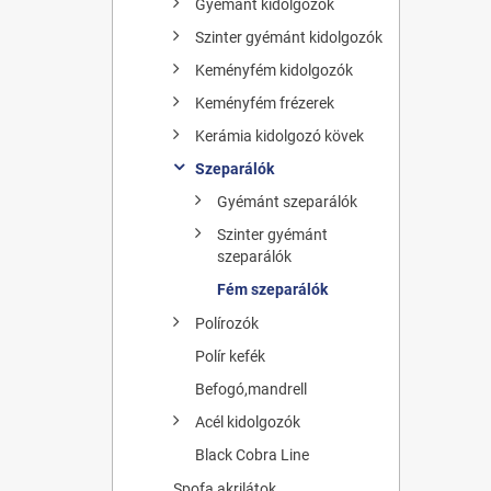
Gyémánt kidolgozók
Szinter gyémánt kidolgozók
Keményfém kidolgozók
Keményfém frézerek
Kerámia kidolgozó kövek
Szeparálók
Gyémánt szeparálók
Szinter gyémánt
szeparálók
Fém szeparálók
Polírozók
Polír kefék
Befogó,mandrell
Acél kidolgozók
Black Cobra Line
Spofa akrilátok