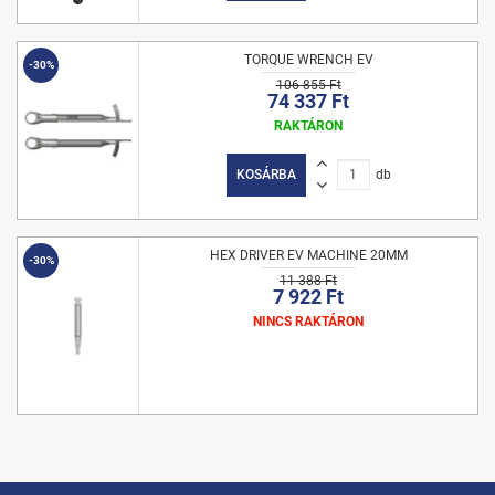
TORQUE WRENCH EV
-30%
106 855 Ft
74 337 Ft
RAKTÁRON
KOSÁRBA
db
HEX DRIVER EV MACHINE 20MM
-30%
11 388 Ft
7 922 Ft
NINCS RAKTÁRON