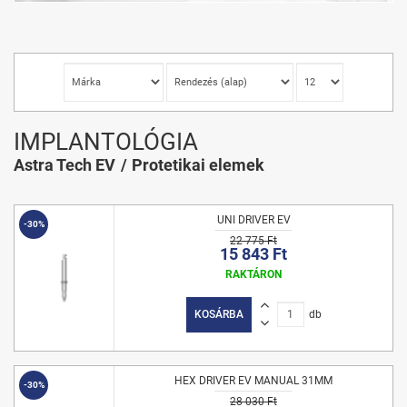
IMPLANTOLÓGIA
Astra Tech EV
Protetikai elemek
UNI DRIVER EV
-30%
22 775 Ft
15 843 Ft
RAKTÁRON
KOSÁRBA
db
HEX DRIVER EV MANUAL 31MM
-30%
28 030 Ft