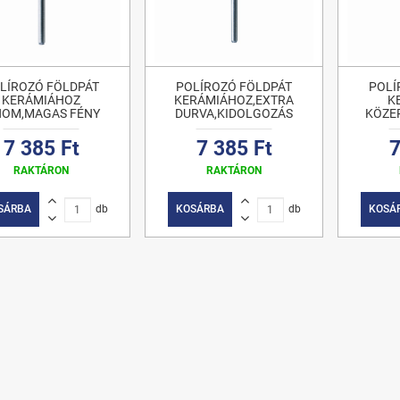
LÍROZÓ FÖLDPÁT
POLÍROZÓ FÖLDPÁT
POLÍ
KERÁMIÁHOZ
KERÁMIÁHOZ,EXTRA
K
NOM,MAGAS FÉNY
DURVA,KIDOLGOZÁS
KÖZE
7 385 Ft
7 385 Ft
7
RAKTÁRON
RAKTÁRON
SÁRBA
db
KOSÁRBA
db
KOSÁ