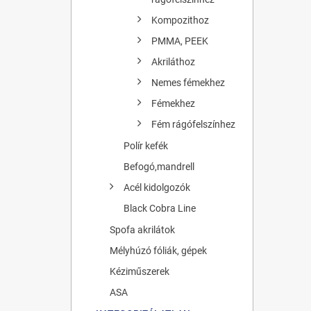
Kompozithoz
PMMA, PEEK
Akriláthoz
Nemes fémekhez
Fémekhez
Fém rágófelszínhez
Polír kefék
Befogó,mandrell
Acél kidolgozók
Black Cobra Line
Spofa akrilátok
Mélyhúzó fóliák, gépek
Kéziműszerek
ASA