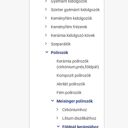
Gyémánt kidolgozók
Szinter gyémánt kidolgozók
Keményfém kidolgozók
Keményfém frézerek
Kerámia kidolgozó kövek
Szeparálók
Polírozók
Kerámia polírozók
(cirkónium,prés,földpát)
Kompozit polírozók
Akrilát polírozók
Fém polírozók
Meisinger polírozók
Cirkóniumhoz
Lítium diszilikáthoz
Földpát kerámiához