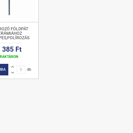
ROZÓ FÖLDPÁT
ERÁMIÁHOZ
PES,POLÍROZÁS
 385 Ft
RAKTÁRON
RBA
db