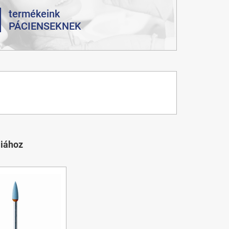
termékeink
PÁCIENSEKNEK
iához