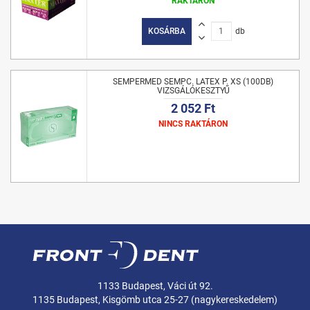
RAKTÁRON
KOSÁRBA
db
SEMPERMED SEMPC. LATEX P. XS (100DB)
VIZSGÁLÓKESZTYŰ
2 052 Ft
NINCS RAKTÁRON
1133 Budapest, Váci út 92.
1135 Budapest, Kisgömb utca 25-27 (nagykereskedelem)