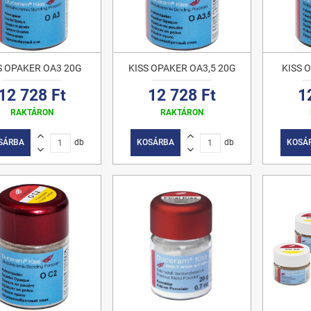
S OPAKER OA3 20G
KISS OPAKER OA3,5 20G
KISS 
12 728 Ft
12 728 Ft
1
RAKTÁRON
RAKTÁRON
SÁRBA
db
KOSÁRBA
db
KOSÁ