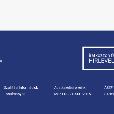
iratkozzon f
HÍRLEVE
m)
Szállítási Információk
Adatkezelési elveink
ÁSZF
Tanulmányok
MSZ EN ISO 9001:2015
Sitem