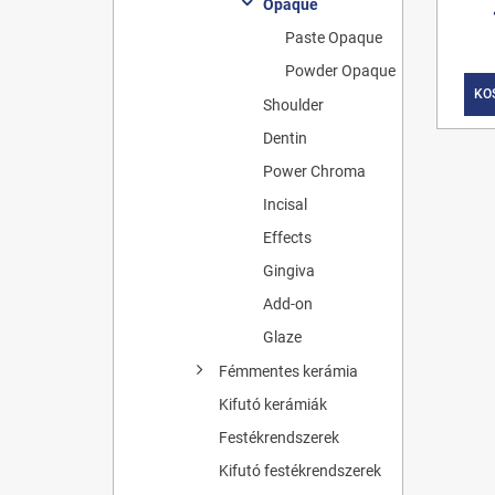
Opaque
Paste Opaque
Powder Opaque
KO
Shoulder
Dentin
Power Chroma
Incisal
Effects
Gingiva
Add-on
Glaze
Fémmentes kerámia
Kifutó kerámiák
Festékrendszerek
Kifutó festékrendszerek