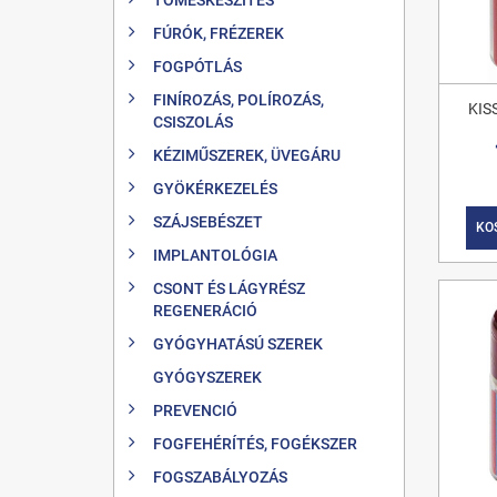
FÚRÓK, FRÉZEREK
FOGPÓTLÁS
FINÍROZÁS, POLÍROZÁS,
KIS
CSISZOLÁS
KÉZIMŰSZEREK, ÜVEGÁRU
GYÖKÉRKEZELÉS
SZÁJSEBÉSZET
KO
IMPLANTOLÓGIA
CSONT ÉS LÁGYRÉSZ
REGENERÁCIÓ
GYÓGYHATÁSÚ SZEREK
GYÓGYSZEREK
PREVENCIÓ
FOGFEHÉRÍTÉS, FOGÉKSZER
FOGSZABÁLYOZÁS