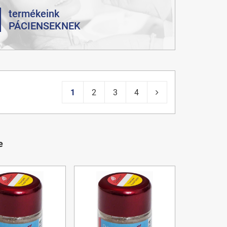
termékeink
PÁCIENSEKNEK
1
2
3
4
e