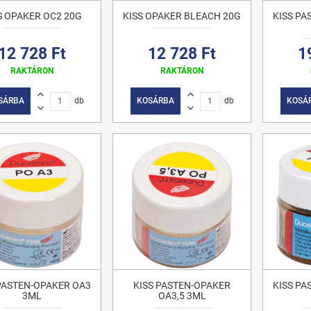
S OPAKER OC2 20G
KISS OPAKER BLEACH 20G
KISS PA
12 728 Ft
12 728 Ft
1
RAKTÁRON
RAKTÁRON
SÁRBA
db
KOSÁRBA
db
KOSÁ
 PASTEN-OPAKER OA3
KISS PASTEN-OPAKER
KISS PA
3ML
OA3,5 3ML