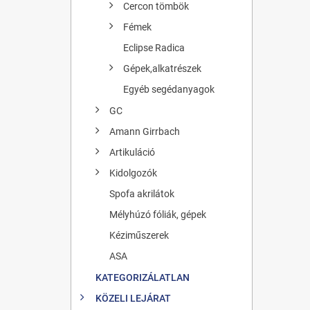
Cercon tömbök
Fémek
Eclipse Radica
Gépek,alkatrészek
Egyéb segédanyagok
GC
Amann Girrbach
Artikuláció
Kidolgozók
Spofa akrilátok
Mélyhúzó fóliák, gépek
Kéziműszerek
ASA
KATEGORIZÁLATLAN
KÖZELI LEJÁRAT