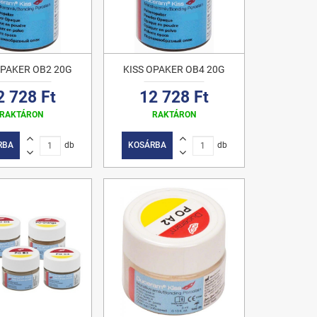
OPAKER OB2 20G
KISS OPAKER OB4 20G
2 728 Ft
12 728 Ft
RAKTÁRON
RAKTÁRON
RBA
db
KOSÁRBA
db