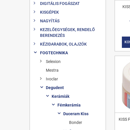
DIGITÁLIS FOGÁSZAT
KIS
KISGÉPEK
NAGYÍTÁS
KEZELŐEGYSÉGEK, RENDELŐ
BERENDEZÉS
KO
KÉZIDARABOK, OLAJZÓK
FOGTECHNIKA
Selexion
Mestra
Ivoclar
Degudent
Kerámiák
Fémkerámia
Duceram Kiss
KISS
Bonder