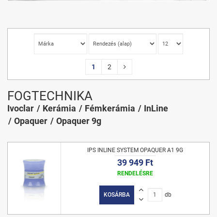
1
2
FOGTECHNIKA
Ivoclar
Kerámia
Fémkerámia
InLine
Opaquer
Opaquer 9g
IPS INLINE SYSTEM OPAQUER A1 9G
39 949 Ft
RENDELÉSRE
KOSÁRBA
db