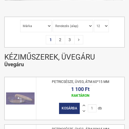
1
2
3
KÉZIMŰSZEREK, ÜVEGÁRU
Üvegáru
PETRICSÉSZE, ÜVEG, ÁTM.60*15 MM
1 100 Ft
RAKTÁRON
KOSÁRBA
db