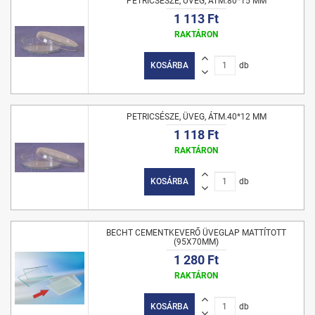
PETRICSÉSZE, ÜVEG, ÁTM.80*15 MM
1 113 Ft
RAKTÁRON
KOSÁRBA
db
PETRICSÉSZE, ÜVEG, ÁTM.40*12 MM
1 118 Ft
RAKTÁRON
KOSÁRBA
db
BECHT CEMENTKEVERŐ ÜVEGLAP MATTÍTOTT
(95X70MM)
1 280 Ft
RAKTÁRON
KOSÁRBA
db