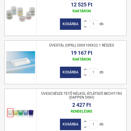
12 525 Ft
RAKTÁRON
KOSÁRBA
db
ÜVEGTÁL (OPÁL) 200X100X22 1 RÉSZES
19 167 Ft
RAKTÁRON
KOSÁRBA
db
ÜVEGCSÉSZE TETŐ NÉLKÜL ÁTLÁTSZÓ BECHT-783
(DAPPEN DISH)
2 427 Ft
RENDELÉSRE
KOSÁRBA
db