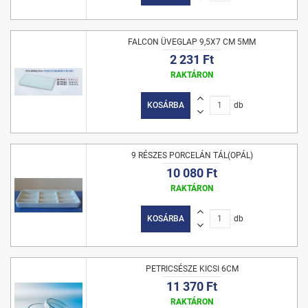
FALCON ÜVEGLAP 9,5X7 CM 5MM
2 231 Ft
RAKTÁRON
KOSÁRBA
db
9 RÉSZES PORCELÁN TÁL(OPÁL)
10 080 Ft
RAKTÁRON
KOSÁRBA
db
PETRICSÉSZE KICSI 6CM
11 370 Ft
RAKTÁRON