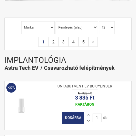
1
2
3
4
5
IMPLANTOLÓGIA
Astra Tech EV
Csavarozható felépítmények
UNI ABUTMENT EV BO CYLINDER
-37%
6 102 Ft
3 835 Ft
RAKTÁRON
KOSÁRBA
db