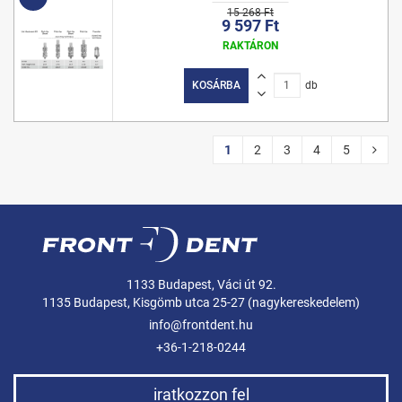
15 268 Ft
9 597 Ft
RAKTÁRON
KOSÁRBA
db
1
2
3
4
5
1133 Budapest, Váci út 92.
1135 Budapest, Kisgömb utca 25-27 (nagykereskedelem)
info@frontdent.hu
+36-1-218-0244
iratkozzon fel