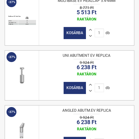
MULTIBASE EV HEALCAP 5.4-4MM
-37%
8 771 Ft
5 513 Ft
RAKTÁRON
KOSÁRBA
db
UNI ABUTMENT EV REPLICA
-37%
9 924 Ft
6 238 Ft
RAKTÁRON
KOSÁRBA
db
ANGLED ABUTM.EV REPLICA
-37%
9 924 Ft
6 238 Ft
RAKTÁRON