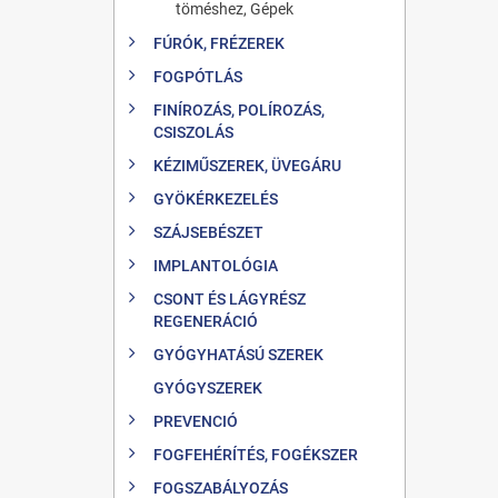
töméshez, Gépek
FÚRÓK, FRÉZEREK
FOGPÓTLÁS
FINÍROZÁS, POLÍROZÁS,
CSISZOLÁS
KÉZIMŰSZEREK, ÜVEGÁRU
GYÖKÉRKEZELÉS
SZÁJSEBÉSZET
IMPLANTOLÓGIA
CSONT ÉS LÁGYRÉSZ
REGENERÁCIÓ
GYÓGYHATÁSÚ SZEREK
GYÓGYSZEREK
PREVENCIÓ
FOGFEHÉRÍTÉS, FOGÉKSZER
FOGSZABÁLYOZÁS