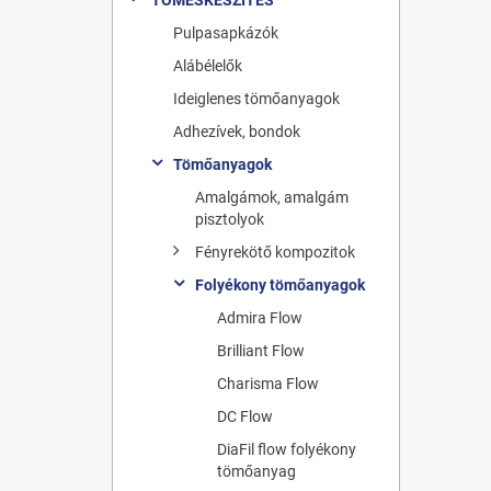
Pulpasapkázók
Alábélelők
Ideiglenes tömőanyagok
Adhezívek, bondok
Tömőanyagok
Amalgámok, amalgám
pisztolyok
Fényrekötő kompozitok
Folyékony tömőanyagok
Admira Flow
Brilliant Flow
Charisma Flow
DC Flow
DiaFil flow folyékony
tömőanyag