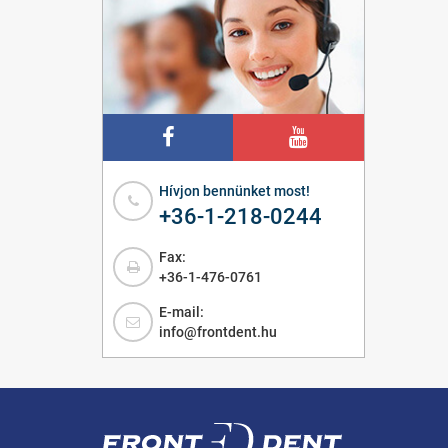
Hívjon bennünket most!
+36-1-218-0244
Fax:
+36-1-476-0761
E-mail:
info@frontdent.hu