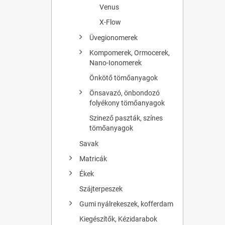
Venus
X-Flow
Üvegionomerek
Kompomerek, Ormocerek,
Nano-Ionomerek
Önkötő tömőanyagok
Önsavazó, önbondozó
folyékony tömőanyagok
Szinező paszták, színes
tömőanyagok
Savak
Matricák
Ékek
Szájterpeszek
Gumi nyálrekeszek, kofferdam
Kiegészítők, Kézidarabok