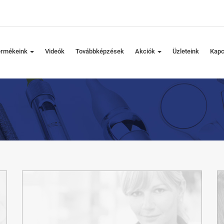
ermékeink
Videók
Továbbképzések
Akciók
Üzleteink
Kapc