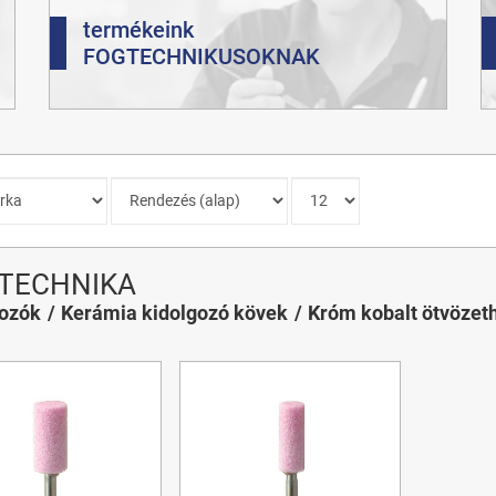
termékeink
FOGTECHNIKUSOKNAK
TECHNIKA
gozók
Kerámia kidolgozó kövek
Króm kobalt ötvözet