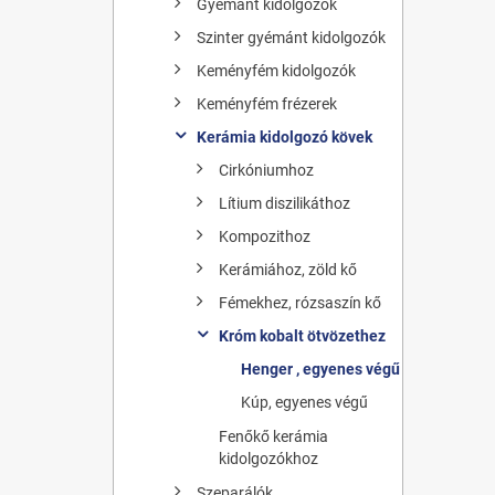
Gyémánt kidolgozók
Szinter gyémánt kidolgozók
Keményfém kidolgozók
Keményfém frézerek
Kerámia kidolgozó kövek
Cirkóniumhoz
Lítium diszilikáthoz
Kompozithoz
Kerámiához, zöld kő
Fémekhez, rózsaszín kő
Króm kobalt ötvözethez
Henger , egyenes végű
Kúp, egyenes végű
Fenőkő kerámia
kidolgozókhoz
Szeparálók