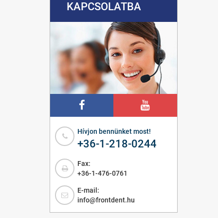
KAPCSOLATBA
Hívjon bennünket most!
+36-1-218-0244
Fax:
+36-1-476-0761
E-mail:
info@frontdent.hu