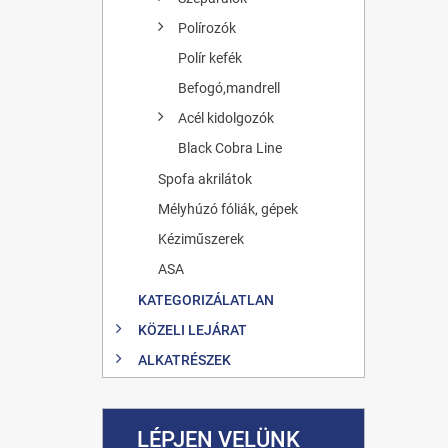
Polírozók
Polír kefék
Befogó,mandrell
Acél kidolgozók
Black Cobra Line
Spofa akrilátok
Mélyhúzó fóliák, gépek
Kéziműszerek
ASA
KATEGORIZÁLATLAN
KÖZELI LEJÁRAT
ALKATRÉSZEK
LÉPJEN VELÜNK