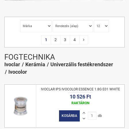
1
2
3
4
FOGTECHNIKA
Ivoclar
Kerámia
Univerzális festékrendszer
Ivocolor
IVOCLAR IPS IVOCOLOR ESSENCE 1.8G E01 WHITE
10 526 Ft
RAKTÁRON
KOSÁRBA
db