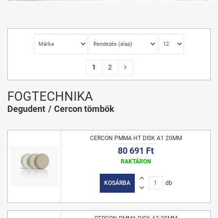
1
2
FOGTECHNIKA
Degudent
Cercon tömbök
CERCON PMMA HT DISK A1 20MM
80 691 Ft
RAKTÁRON
KOSÁRBA
db