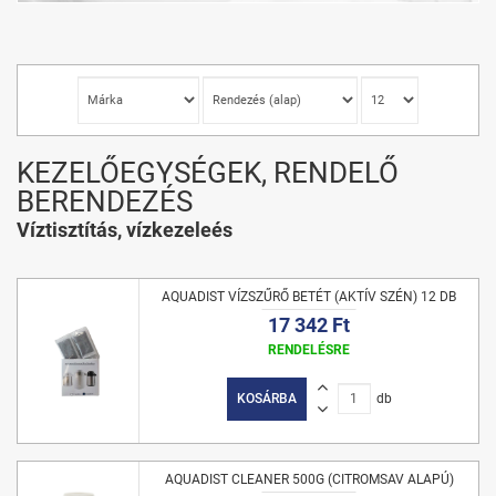
KEZELŐEGYSÉGEK, RENDELŐ
BERENDEZÉS
Víztisztítás, vízkezeleés
AQUADIST VÍZSZŰRŐ BETÉT (AKTÍV SZÉN) 12 DB
17 342 Ft
RENDELÉSRE
KOSÁRBA
db
AQUADIST CLEANER 500G (CITROMSAV ALAPÚ)