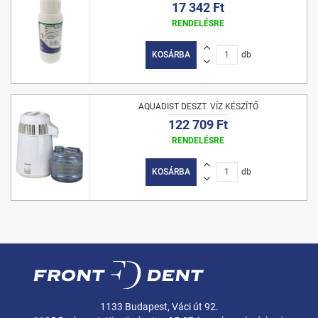
17 342 Ft
RENDELÉSRE
KOSÁRBA
db
AQUADIST DESZT. VÍZ KÉSZÍTŐ
122 709 Ft
RENDELÉSRE
KOSÁRBA
db
1133 Budapest, Váci út 92.