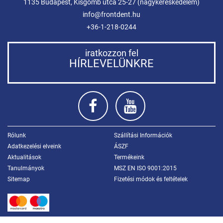
1135 Budapest, Kisgömb utca 25-27 (nagykereskedelem)
info@frontdent.hu
+36-1-218-0244
iratkozzon fel
HÍRLEVELÜNKRE
Rólunk
Szállítási Információk
Adatkezelési elveink
ÁSZF
Aktualitások
Termékeink
Tanulmányok
MSZ EN ISO 9001:2015
Sitemap
Fizetési módok és feltételek