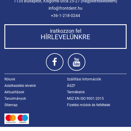
1135 Budapest, Kisgömb utca 25-27 (nagykereskedelem)
info@frontdent.hu
+36-1-218-0244
iratkozzon fel
HÍRLEVELÜNKRE
Rólunk
Szállítási Információk
Adatkezelési elveink
ÁSZF
Aktualitások
Termékeink
Tanulmányok
MSZ EN ISO 9001:2015
Sitemap
Fizetési módok és feltételek