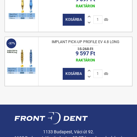
RAKTÁRON
KOSÁRBA
db
IMPLANT PICK-UP PROFILE EV 4.8 LONG
-37%
15 268 Ft
9 597 Ft
RAKTÁRON
KOSÁRBA
db
1133 Budapest, Váci út 92.