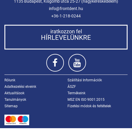
1135 Budapest, Kisgömb utca 25-27 (nagykereskedelem)
info@frontdent.hu
+36-1-218-0244
iratkozzon fel
HÍRLEVELÜNKRE
Rólunk
Szállítási Információk
Adatkezelési elveink
ÁSZF
Aktualitások
Termékeink
Tanulmányok
MSZ EN ISO 9001:2015
Sitemap
Fizetési módok és feltételek