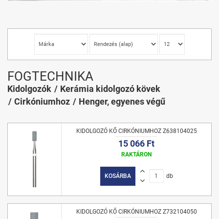
FOGTECHNIKA
Kidolgozók
Kerámia kidolgozó kövek
Cirkóniumhoz
Henger, egyenes végű
KIDOLGOZÓ KŐ CIRKÓNIUMHOZ Z638104025
15 066 Ft
RAKTÁRON
KOSÁRBA
db
KIDOLGOZÓ KŐ CIRKÓNIUMHOZ Z732104050