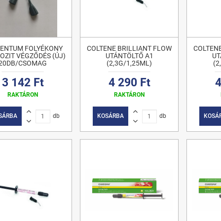
ENTUM FOLYÉKONY
COLTENE BRILLIANT FLOW
COLTENE
ZIT VÉGZŐDÉS (ÚJ)
UTÁNTÖLTŐ A1
UT
20DB/CSOMAG
(2,3G/1,25ML)
(2
3 142 Ft
4 290 Ft
4
RAKTÁRON
RAKTÁRON
SÁRBA
db
KOSÁRBA
db
KOSÁ