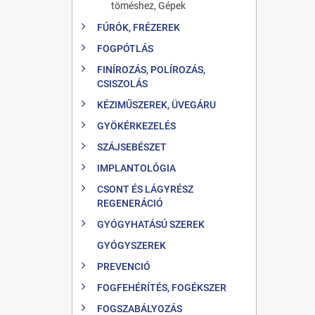
töméshez, Gépek
FÚRÓK, FRÉZEREK
FOGPÓTLÁS
FINÍROZÁS, POLÍROZÁS,
CSISZOLÁS
KÉZIMŰSZEREK, ÜVEGÁRU
GYÖKÉRKEZELÉS
SZÁJSEBÉSZET
IMPLANTOLÓGIA
CSONT ÉS LÁGYRÉSZ
REGENERÁCIÓ
GYÓGYHATÁSÚ SZEREK
GYÓGYSZEREK
PREVENCIÓ
FOGFEHÉRÍTÉS, FOGÉKSZER
FOGSZABÁLYOZÁS