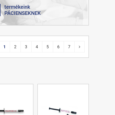
termékeink
PÁCIENSEKNEK
1
2
3
4
5
6
7