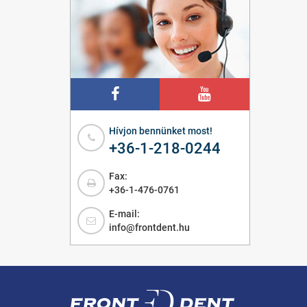
Hívjon bennünket most!
+36-1-218-0244
Fax:
+36-1-476-0761
E-mail:
info@frontdent.hu