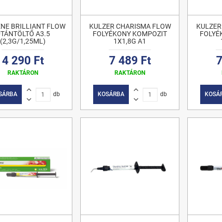
NE BRILLIANT FLOW
KULZER CHARISMA FLOW
KULZER
TÁNTÖLTŐ A3.5
FOLYÉKONY KOMPOZIT
FOLYÉ
(2,3G/1,25ML)
1X1,8G A1
4 290 Ft
7 489 Ft
7
RAKTÁRON
RAKTÁRON
SÁRBA
db
KOSÁRBA
db
KOSÁ