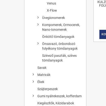
KULZ
Venus
FOL
X-Flow
Üvegionomerek
Kompomerek, Ormocerek,
Nano-Ionomerek
KO
Önkötő tömőanyagok
Önsavazó, önbondozó
folyékony tömőanyagok
Szinező paszták, színes
tömőanyagok
Savak
Matricák
Ékek
Szájterpeszek
Gumi nyálrekeszek, kofferdam
Kiegészítők, Kézidarabok