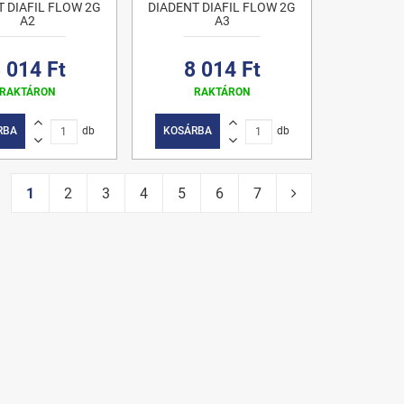
T DIAFIL FLOW 2G
DIADENT DIAFIL FLOW 2G
A2
A3
 014 Ft
8 014 Ft
RAKTÁRON
RAKTÁRON
RBA
db
KOSÁRBA
db
1
2
3
4
5
6
7