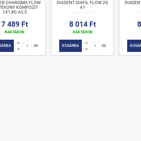
ER CHARISMA FLOW
DIADENT DIAFIL FLOW 2G
DIADEN
YÉKONY KOMPOZIT
A1
1X1,8G A3,5
7 489 Ft
8 014 Ft
8
RAKTÁRON
RAKTÁRON
SÁRBA
db
KOSÁRBA
db
KOSÁ