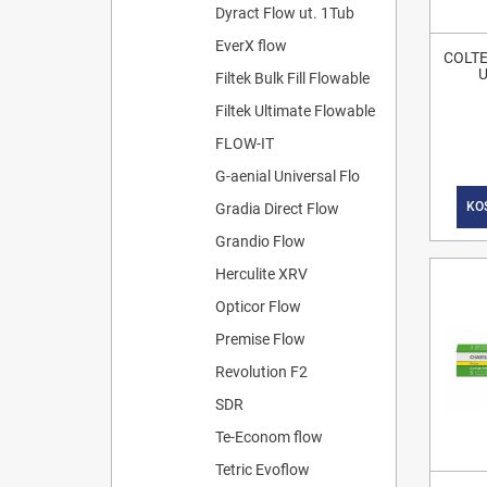
Dyract Flow ut. 1Tub
EverX flow
COLTE
U
Filtek Bulk Fill Flowable
Filtek Ultimate Flowable
FLOW-IT
G-aenial Universal Flo
KO
Gradia Direct Flow
Grandio Flow
Herculite XRV
Opticor Flow
Premise Flow
Revolution F2
SDR
Te-Econom flow
Tetric Evoflow