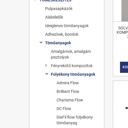
Pulpasapkázók
Alábélelők
Ideiglenes tömőanyagok
SOLV
KOMPO
Adhezívek, bondok
Tömőanyagok
Amalgámok, amalgám
pisztolyok
Fényrekötő kompozitok
KO
Folyékony tömőanyagok
Admira Flow
Brilliant Flow
Charisma Flow
DC Flow
DiaFil flow folyékony
tömőanyag