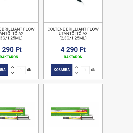
 BRILLIANT FLOW
COLTENE BRILLIANT FLOW
ÁNTÖLTŐ A2
UTÁNTÖLTŐ A3
,3G/1,25ML)
(2,3G/1,25ML)
 290 Ft
4 290 Ft
RAKTÁRON
RAKTÁRON
RBA
db
KOSÁRBA
db