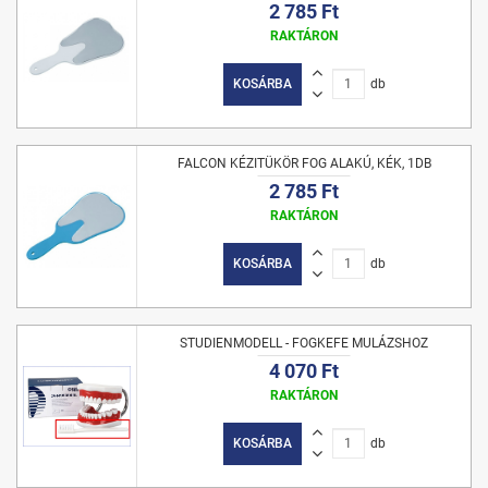
2 785 Ft
RAKTÁRON
KOSÁRBA
db
FALCON KÉZITÜKÖR FOG ALAKÚ, KÉK, 1DB
2 785 Ft
RAKTÁRON
KOSÁRBA
db
STUDIENMODELL - FOGKEFE MULÁZSHOZ
4 070 Ft
RAKTÁRON
KOSÁRBA
db