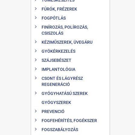
FÚRÓK, FRÉZEREK
FOGPÓTLÁS
FINÍROZÁS, POLÍROZÁS,
CSISZOLÁS
KÉZIMŰSZEREK, ÜVEGÁRU
GYÖKÉRKEZELÉS
SZÁJSEBÉSZET
IMPLANTOLÓGIA
CSONT ÉS LÁGYRÉSZ
REGENERÁCIÓ
GYÓGYHATÁSÚ SZEREK
GYÓGYSZEREK
PREVENCIÓ
FOGFEHÉRÍTÉS, FOGÉKSZER
FOGSZABÁLYOZÁS