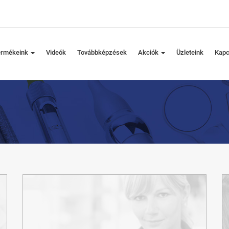
ermékeink
Videók
Továbbképzések
Akciók
Üzleteink
Kapc