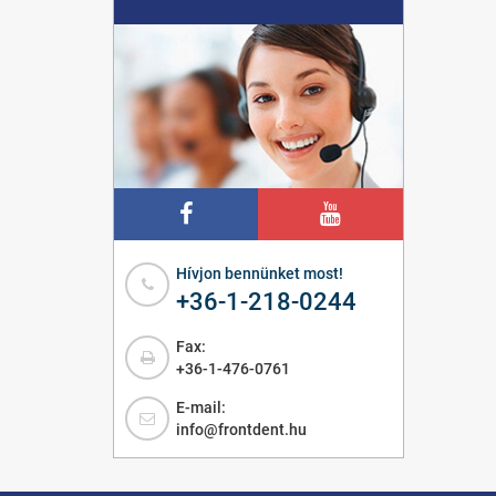
Hívjon bennünket most!
+36-1-218-0244
Fax:
+36-1-476-0761
E-mail:
info@frontdent.hu