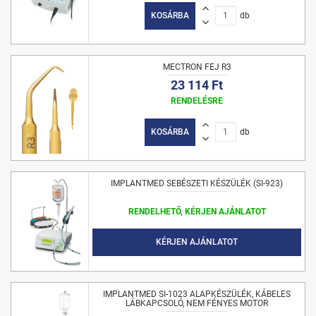
KOSÁRBA
db
MECTRON FEJ R3
23 114 Ft
RENDELÉSRE
KOSÁRBA
db
IMPLANTMED SEBÉSZETI KÉSZÜLÉK (SI-923)
RENDELHETŐ, KÉRJEN AJÁNLATOT
KÉRJEN AJÁNLATOT
IMPLANTMED SI-1023 ALAPKÉSZÜLÉK, KÁBELES
LÁBKAPCSOLÓ, NEM FÉNYES MOTOR