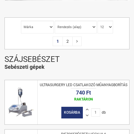
1
2
SZÁJSEBÉSZET
Sebészeti gépek
ULTRASURGERY LED CSATLAKOZÓ MŰANYAGBORÍTÁS
740 Ft
RAKTÁRON
KOSÁRBA
db