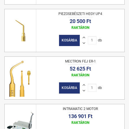
PIEZOSEBÉSZETI HEGY UP4
20 500 Ft
RAKTÁRON
KOSÁRBA
db
MECTRON FEJ ER-1
52 625 Ft
RAKTÁRON
KOSÁRBA
db
INTRAMATIC 2 MOTOR
136 901 Ft
RAKTÁRON