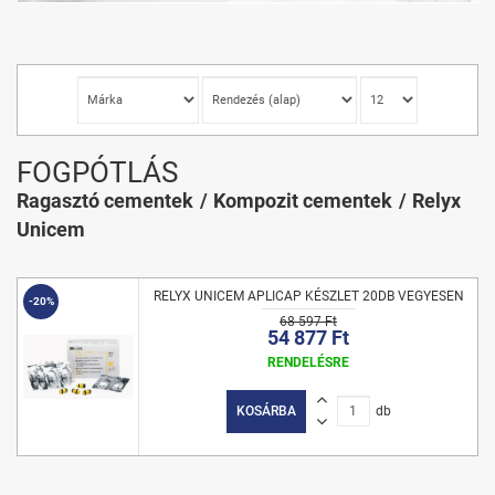
FOGPÓTLÁS
Ragasztó cementek
Kompozit cementek
Relyx
Unicem
RELYX UNICEM APLICAP KÉSZLET 20DB VEGYESEN
-20%
68 597 Ft
54 877 Ft
RENDELÉSRE
KOSÁRBA
db