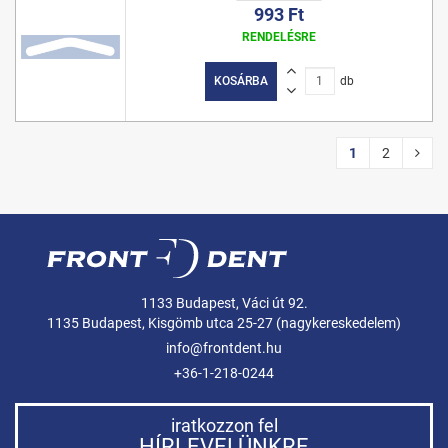
993 Ft
RENDELÉSRE
KOSÁRBA
db
1
2
1133 Budapest, Váci út 92.
1135 Budapest, Kisgömb utca 25-27 (nagykereskedelem)
info@frontdent.hu
+36-1-218-0244
iratkozzon fel
HÍRLEVELÜNKRE