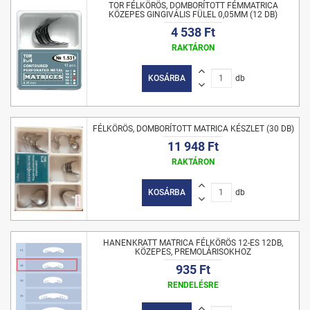
TOR FÉLKÖRÖS, DOMBORÍTOTT FÉMMATRICA
KÖZEPES GINGIVÁLIS FÜLEL 0,05MM (12 DB)
4 538 Ft
RAKTÁRON
KOSÁRBA
db
FÉLKÖRÖS, DOMBORÍTOTT MATRICA KÉSZLET (30 DB)
11 948 Ft
RAKTÁRON
KOSÁRBA
db
HANENKRATT MATRICA FÉLKÖRÖS 12-ES 12DB,
KÖZEPES, PREMOLÁRISOKHOZ
935 Ft
RENDELÉSRE