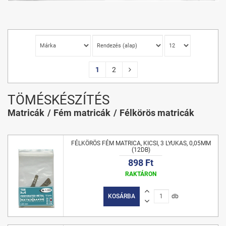
1
2
TÖMÉSKÉSZÍTÉS
Matricák
Fém matricák
Félkörös matricák
FÉLKÖRÖS FÉM MATRICA, KICSI, 3 LYUKAS, 0,05MM
(12DB)
898 Ft
RAKTÁRON
KOSÁRBA
db