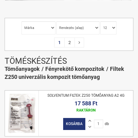
1
2
TÖMÉSKÉSZÍTÉS
Tömőanyagok
Fényrekötő kompozitok
Filtek
Z250 univerzális kompozit tömőanyag
SOLVENTUM FILTEK Z250 TÖMŐANYAG A2 4G
17 588 Ft
RAKTÁRON
KOSÁRBA
db