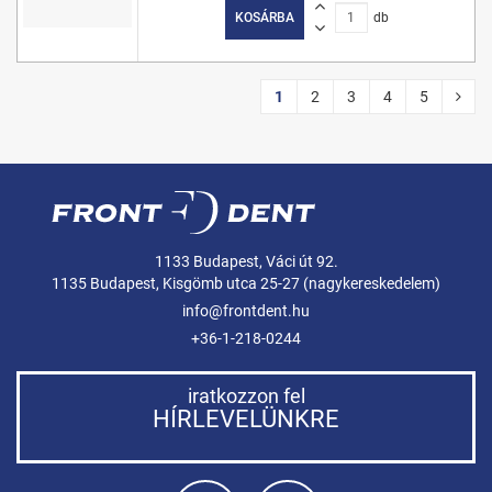
KOSÁRBA
db
1
2
3
4
5
1133 Budapest, Váci út 92.
1135 Budapest, Kisgömb utca 25-27 (nagykereskedelem)
info@frontdent.hu
+36-1-218-0244
iratkozzon fel
HÍRLEVELÜNKRE