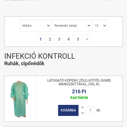
1
2
3
4
5
INFEKCIÓ KONTROLL
Ruhák, cipővédők
LÁTOGATÓ KÖPENY, ZÖLD, KÖTŐS, GUMIS
MANDZSETTÁVAL, 25G, XL
216 Ft
RAKTÁRON
KOSÁRBA
db