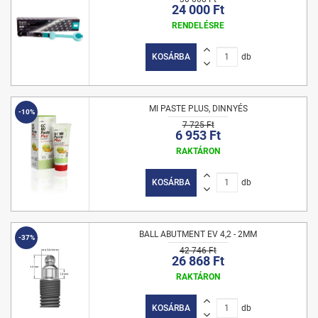
24 000 Ft
RENDELÉSRE
KOSÁRBA
db
MI PASTE PLUS, DINNYÉS
-10%
7 725 Ft
6 953 Ft
RAKTÁRON
KOSÁRBA
db
BALL ABUTMENT EV 4,2 - 2MM
-37%
42 746 Ft
26 868 Ft
RAKTÁRON
KOSÁRBA
db