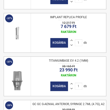
IMPLANT REPLICA PROFILE
-37%
12 217 Ft
7 679 Ft
RAKTÁRON
KOSÁRBA
db
TITANIUMBASE EV 4.2 (1MM)
-37%
38 165 Ft
23 990 Ft
RAKTÁRON
KOSÁRBA
db
GC GC G-AENIAL ANTERIOR, SYRINGE 2.7ML (4.7G), A2
-20%
30 008 Ft