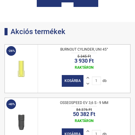
Akciós termékek
BURNOUT CYLINDER, UNI 45°
-26%
5 345 Ft
3 930 Ft
RAKTÁRON
KOSÁRBA
db
OSSEOSPEED EV 3,6 S - 9 MM
-40%
84 376 Ft
50 382 Ft
RAKTÁRON
KOSÁRBA
db