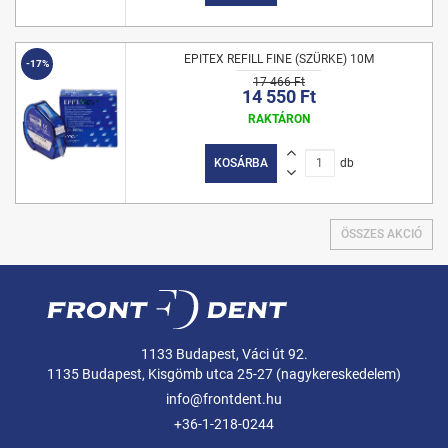
EPITEX REFILL FINE (SZÜRKE) 10M
-17%
17 466 Ft
14 550 Ft
RAKTÁRON
KOSÁRBA
db
ÖSSZES AKCIÓ
1133 Budapest, Váci út 92.
1135 Budapest, Kisgömb utca 25-27 (nagykereskedelem)
info@frontdent.hu
+36-1-218-0244