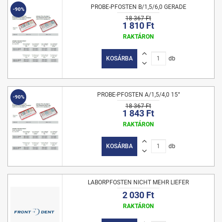
PROBE-PFOSTEN B/1,5/6,0 GERADE
-90%
18 367 Ft
1 810 Ft
RAKTÁRON
KOSÁRBA
db
PROBE-PFOSTEN A/1,5/4,0 15°
-90%
18 367 Ft
1 843 Ft
RAKTÁRON
KOSÁRBA
db
LABORPFOSTEN NICHT MEHR LIEFER
2 030 Ft
RAKTÁRON