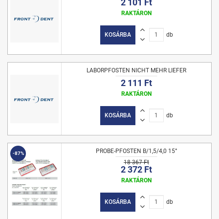
2 101 Ft
RAKTÁRON
KOSÁRBA
db
LABORPFOSTEN NICHT MEHR LIEFER
2 111 Ft
RAKTÁRON
KOSÁRBA
db
PROBE-PFOSTEN B/1,5/4,0 15°
-87%
18 367 Ft
2 372 Ft
RAKTÁRON
KOSÁRBA
db