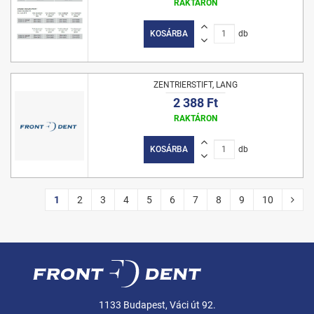
RAKTÁRON
KOSÁRBA
db
ZENTRIERSTIFT, LANG
2 388 Ft
RAKTÁRON
KOSÁRBA
db
1
2
3
4
5
6
7
8
9
10
1133 Budapest, Váci út 92.