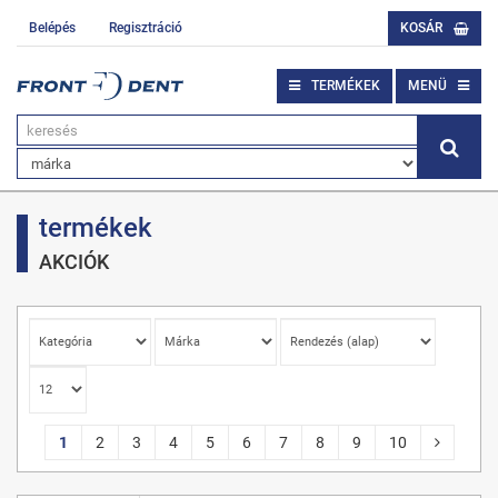
Belépés
Regisztráció
KOSÁR
TERMÉKEK
MENÜ
termékek
AKCIÓK
1
2
3
4
5
6
7
8
9
10